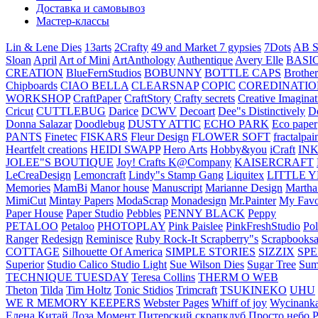
Доставка и самовывоз
Мастер-классы
Lin & Lene Dies
13arts
2Crafty
49 and Market
7 gypsies
7Dots
AB S
Sloan
April
Art of Mini
ArtAnthology
Authentique
Avery Elle
BASI
CREATION
BlueFernStudios
BOBUNNY
BOTTLE CAPS
Brother
Chipboards
CIAO BELLA
CLEARSNAP
COPIC
COREDINATIO
WORKSHOP
CraftPaper
CraftStory
Crafty secrets
Creative Imaginat
Cricut
CUTTLEBUG
Darice
DCWV
Decoart
Dee"s Distinctively
D
Donna Salazar
Doodlebug
DUSTY ATTIC
ECHO PARK
Eco paper
PANTS
Finetec
FISKARS
Fleur Design
FLOWER SOFT
fractalpai
Heartfelt creations
HEIDI SWAPP
Hero Arts
Hobby&you
iCraft
IN
JOLEE"S BOUTIQUE
Joy! Crafts
K@Company
KAISERCRAFT
LeCreaDesign
Lemoncraft
Lindy"s Stamp Gang
Liquitex
LITTLE 
Memories
MamBi
Manor house
Manuscript
Marianne Design
Martha
MimiCut
Mintay Papers
ModaScrap
Monadesign
Mr.Painter
My Favo
Paper House
Paper Studio
Pebbles
PENNY BLACK
Peppy
PETALOO
Petaloo
PHOTOPLAY
Pink Paislee
PinkFreshStudio
Pol
Ranger
Redesign
Reminisce
Ruby Rock-It
Scrapberry"s
Scrapbooksa
COTTAGE
Silhouette Of America
SIMPLE STORIES
SIZZIX
SP
Superior
Studio Calico
Studio Light
Sue Wilson Dies
Sugar Tree
Sum
TECHNIQUE TUESDAY
Teresa Collins
THERM O WEB
Theton
Tilda
Tim Holtz
Tonic Stidios
Trimcraft
TSUKINEKO
UHU
WE R MEMORY KEEPERS
Webster Pages
Whiff of joy
Wycinank
Елена
Китай
Лоза
Момент
Питерский скрапклуб
Просто небо
Р