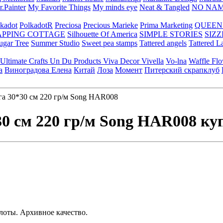
.Painter
My Favorite Things
My minds eye
Neat & Tangled
NO NA
kadot
PolkadotR
Preciosa
Precious Marieke
Prima Marketing
QUEEN
APPING COTTAGE
Silhouette Of America
SIMPLE STORIES
SIZZ
ugar Tree
Summer Studio
Sweet pea stamps
Tattered angels
Tattered L
Ultimate Crafts
Un Du Products
Viva Decor
Vivella
Vo-lna
Waffle Fl
а
Виноградова Елена
Китай
Лоза
Момент
Питерский скрапклуб
а 30*30 см 220 гр/м Song HAR008
30 см 220 гр/м Song HAR008 ку
лоты. Архивное качество.