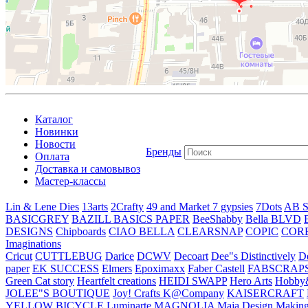
Каталог
Новинки
Новости
Бренды
Оплата
Доставка и самовывоз
Мастер-классы
Lin & Lene Dies
13arts
2Crafty
49 and Market
7 gypsies
7Dots
AB S
BASICGREY
BAZILL BASICS PAPER
BeeShabby
Bella BLVD
DESIGNS
Chipboards
CIAO BELLA
CLEARSNAP
COPIC
COR
Imaginations
Cricut
CUTTLEBUG
Darice
DCWV
Decoart
Dee"s Distinctively
D
paper
EK SUCCESS
Elmers
Epoximaxx
Faber Castell
FABSCRAP
Green Cat story
Heartfelt creations
HEIDI SWAPP
Hero Arts
Hobby
JOLEE"S BOUTIQUE
Joy! Crafts
K@Company
KAISERCRAFT
YELLOW BICYCLE
Luminarte
MAGNOLIA
Maja Design
Making