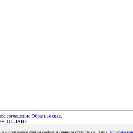
кое соглашение
Обратная связь
отаем: ОНЛАЙН
а мы применяем файлы cookies и сервисы статистики. Наша
Политика ко