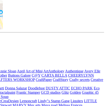
nnie Sloan
April
Art of Mini
ArtAnthology
Authentique
Avery Elle
other
Buttons Galore
C@Y
CARTA BELLA
CHEERYLYNN
AFTERS WORKSHOP
CraftPaper
CraftStory
Crafty secrets
Creative
rti
Donna Salazar
Doodlebug
DUSTY ATTIC
ECHO PARK
Eco
fractalpaint
Frantic Stamper
GCD studios
Glitz
Golden
Graphic 45
n Soup
eCreaDesign
Lemoncraft
Lindy"s Stamp Gang
Liquitex
LITTLE
 Stewart
MARVY
May arts
Maya road
Melissa Frances