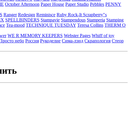
ME
October Afternoon
Paper House
Paper Studio
Pebbles
PENNY
S
Ranger
Redesign
Reminisce
Ruby Rock-It
Scrapberry"s
IX
SPELLBINDERS
Stampavie
Stampendous
Stamperia
Stamping
ace
Tea-mood
TECHNIQUE TUESDAY
Teresa Collins
THERM O
ower
WE R MEMORY KEEPERS
Webster Pages
Whiff of joy
Просто небо
Россия
Рукоделие
Сима-лэнд
Скрапология
Стеор
пить