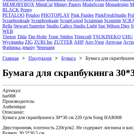
MEMORYBOX
MimiCut
Mintay Papers
ModaScrap
Monadesign
Mr
BLACK
Peppy
PETALOO
Petaloo
PHOTOPLAY
Pink Paislee
PinkFreshStudio
Pol
Scrapbooksale
Scrapbooksale
ScrapGorod
Scrapman
Scrapmir
SCR
Bella
Stewart Superior
Studio Calico
Studio Light
Sue Wilson Dies
S
WEB
Theton
Tilda
Tim Holtz
Tonic Stidios
Trimcraft
TSUKINEKO
UHU
Wycinanka
ZIG
ZURI Inc
ZUTTER
АНР
Арт-Узор
Артелье
Астр
Фабрика декору
Черешня
Главная
>
Продукция
>
Бумага
>
Бумага для скрапбукинг
Бумага для скрапбукинга 30*
Артикул:
har008
Производитель:
Authentique
Описание:
Бумага для скрапбукинга 30*30 см 220 гр/м Song HAR008
Двусторонняя, плотность 220гр/м2. Не содержит лигнина и кис
Размер: 30,5*30,5 см