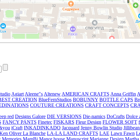
tudio
Agiart
Aleene"s
Altenew
AMERICAN CRAFTS
Anna Griffin
A
BEST CREATION
BlueFernStudios
BOBUNNY
BOTTLE CAPS
Br
EDINATIONS
COUTURE CREATIONS
CRAFT CONCEPTS
CR
eep red
Designs Galore
DIE VERSIONS
Die-namics
DoCrafts
Dolce a
S
FANCY PANTS
Finetec
FISKARS
Fleur Design
FLOWER SOFT
&you
iCraft
INKADINKADO
Jacquard
Jenny Bowlin Studio
Jillibea
Ken Oliver
La Blanche
LA-LA LAND CRAFTS
LAE
Lawn Fawn
L
 Memories
MamBi
Manor house
Manuscript
Marianne Design
Martha