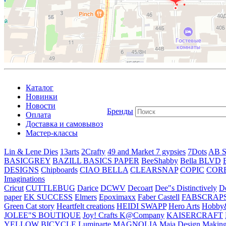
Каталог
Новинки
Новости
Бренды
Оплата
Доставка и самовывоз
Мастер-классы
Lin & Lene Dies
13arts
2Crafty
49 and Market
7 gypsies
7Dots
AB S
BASICGREY
BAZILL BASICS PAPER
BeeShabby
Bella BLVD
DESIGNS
Chipboards
CIAO BELLA
CLEARSNAP
COPIC
COR
Imaginations
Cricut
CUTTLEBUG
Darice
DCWV
Decoart
Dee"s Distinctively
D
paper
EK SUCCESS
Elmers
Epoximaxx
Faber Castell
FABSCRAP
Green Cat story
Heartfelt creations
HEIDI SWAPP
Hero Arts
Hobby
JOLEE"S BOUTIQUE
Joy! Crafts
K@Company
KAISERCRAFT
YELLOW BICYCLE
Luminarte
MAGNOLIA
Maja Design
Making