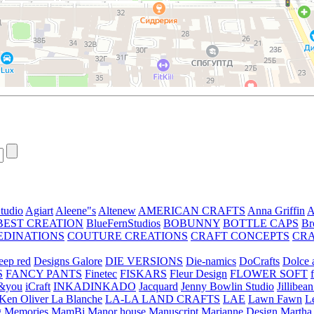
tudio
Agiart
Aleene"s
Altenew
AMERICAN CRAFTS
Anna Griffin
A
BEST CREATION
BlueFernStudios
BOBUNNY
BOTTLE CAPS
Br
EDINATIONS
COUTURE CREATIONS
CRAFT CONCEPTS
CR
eep red
Designs Galore
DIE VERSIONS
Die-namics
DoCrafts
Dolce a
S
FANCY PANTS
Finetec
FISKARS
Fleur Design
FLOWER SOFT
&you
iCraft
INKADINKADO
Jacquard
Jenny Bowlin Studio
Jillibea
Ken Oliver
La Blanche
LA-LA LAND CRAFTS
LAE
Lawn Fawn
L
 Memories
MamBi
Manor house
Manuscript
Marianne Design
Martha