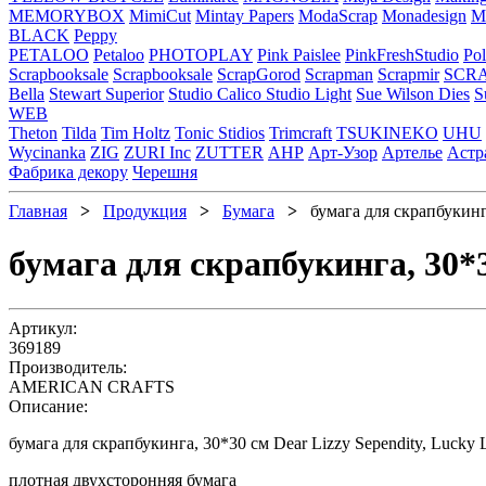
MEMORYBOX
MimiCut
Mintay Papers
ModaScrap
Monadesign
Mr
BLACK
Peppy
PETALOO
Petaloo
PHOTOPLAY
Pink Paislee
PinkFreshStudio
Pol
Scrapbooksale
Scrapbooksale
ScrapGorod
Scrapman
Scrapmir
SCR
Bella
Stewart Superior
Studio Calico
Studio Light
Sue Wilson Dies
S
WEB
Theton
Tilda
Tim Holtz
Tonic Stidios
Trimcraft
TSUKINEKO
UHU
Wycinanka
ZIG
ZURI Inc
ZUTTER
АНР
Арт-Узор
Артелье
Астр
Фабрика декору
Черешня
Главная
>
Продукция
>
Бумага
>
бумага для скрапбукинга
бумага для скрапбукинга, 30*3
Артикул:
369189
Производитель:
AMERICAN CRAFTS
Описание:
бумага для скрапбукинга, 30*30 см Dear Lizzy Sependity,
Lucky 
плотная двухсторонняя бумага