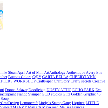
nnie Sloan
April
Art of Mini
ArtAnthology
Authentique
Avery Elle
other
Buttons Galore
C@Y
CARTA BELLA
CHEERYLYNN
AFTERS WORKSHOP
CraftPaper
CraftStory
Crafty secrets
Creative
rti
Donna Salazar
Doodlebug
DUSTY ATTIC
ECHO PARK
Eco
fractalpaint
Frantic Stamper
GCD studios
Glitz
Golden
Graphic 45
n Soup
eCreaDesign
Lemoncraft
Lindy"s Stamp Gang
Liquitex
LITTLE
 Stewart
MARVY
May arts
Maya road
Melissa Frances