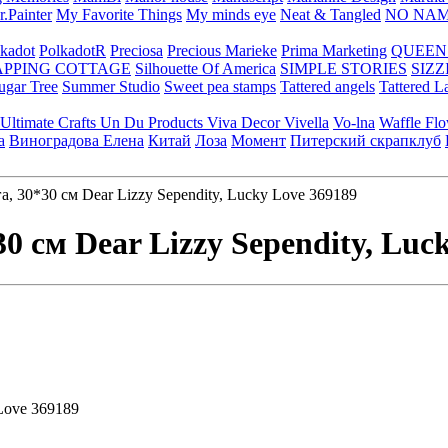
.Painter
My Favorite Things
My minds eye
Neat & Tangled
NO NA
kadot
PolkadotR
Preciosa
Precious Marieke
Prima Marketing
QUEEN
APPING COTTAGE
Silhouette Of America
SIMPLE STORIES
SIZZ
ugar Tree
Summer Studio
Sweet pea stamps
Tattered angels
Tattered L
Ultimate Crafts
Un Du Products
Viva Decor
Vivella
Vo-lna
Waffle Fl
а
Виноградова Елена
Китай
Лоза
Момент
Питерский скрапклуб
, 30*30 см Dear Lizzy Sependity, Lucky Love 369189
0 см Dear Lizzy Sependity, Luc
Love
369189