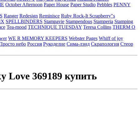
ME
October Afternoon
Paper House
Paper Studio
Pebbles
PENNY
S
Ranger
Redesign
Reminisce
Ruby Rock-It
Scrapberry"s
IX
SPELLBINDERS
Stampavie
Stampendous
Stamperia
Stamping
ace
Tea-mood
TECHNIQUE TUESDAY
Teresa Collins
THERM O
ower
WE R MEMORY KEEPERS
Webster Pages
Whiff of joy
Просто небо
Россия
Рукоделие
Сима-лэнд
Скрапология
Стеор
ky Love 369189 купить