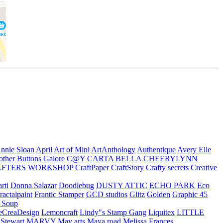
nnie Sloan
April
Art of Mini
ArtAnthology
Authentique
Avery Elle
other
Buttons Galore
C@Y
CARTA BELLA
CHEERYLYNN
AFTERS WORKSHOP
CraftPaper
CraftStory
Crafty secrets
Creative
rti
Donna Salazar
Doodlebug
DUSTY ATTIC
ECHO PARK
Eco
fractalpaint
Frantic Stamper
GCD studios
Glitz
Golden
Graphic 45
n Soup
eCreaDesign
Lemoncraft
Lindy"s Stamp Gang
Liquitex
LITTLE
 Stewart
MARVY
May arts
Maya road
Melissa Frances