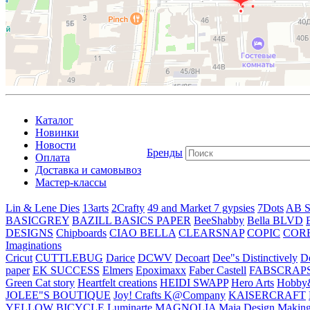
Каталог
Новинки
Новости
Бренды
Оплата
Доставка и самовывоз
Мастер-классы
Lin & Lene Dies
13arts
2Crafty
49 and Market
7 gypsies
7Dots
AB S
BASICGREY
BAZILL BASICS PAPER
BeeShabby
Bella BLVD
DESIGNS
Chipboards
CIAO BELLA
CLEARSNAP
COPIC
COR
Imaginations
Cricut
CUTTLEBUG
Darice
DCWV
Decoart
Dee"s Distinctively
D
paper
EK SUCCESS
Elmers
Epoximaxx
Faber Castell
FABSCRAP
Green Cat story
Heartfelt creations
HEIDI SWAPP
Hero Arts
Hobby
JOLEE"S BOUTIQUE
Joy! Crafts
K@Company
KAISERCRAFT
YELLOW BICYCLE
Luminarte
MAGNOLIA
Maja Design
Making