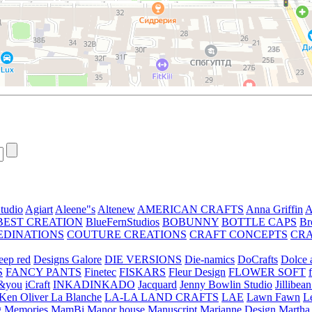
tudio
Agiart
Aleene"s
Altenew
AMERICAN CRAFTS
Anna Griffin
A
BEST CREATION
BlueFernStudios
BOBUNNY
BOTTLE CAPS
Br
EDINATIONS
COUTURE CREATIONS
CRAFT CONCEPTS
CR
eep red
Designs Galore
DIE VERSIONS
Die-namics
DoCrafts
Dolce a
S
FANCY PANTS
Finetec
FISKARS
Fleur Design
FLOWER SOFT
&you
iCraft
INKADINKADO
Jacquard
Jenny Bowlin Studio
Jillibea
Ken Oliver
La Blanche
LA-LA LAND CRAFTS
LAE
Lawn Fawn
L
 Memories
MamBi
Manor house
Manuscript
Marianne Design
Martha