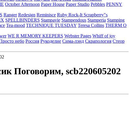
ME
October Afternoon
Paper House
Paper Studio
Pebbles
PENNY
S
Ranger
Redesign
Reminisce
Ruby Rock-It
Scrapberry"s
IX
SPELLBINDERS
Stampavie
Stampendous
Stamperia
Stamping
ace
Tea-mood
TECHNIQUE TUESDAY
Teresa Collins
THERM O
ower
WE R MEMORY KEEPERS
Webster Pages
Whiff of joy
Просто небо
Россия
Рукоделие
Сима-лэнд
Скрапология
Стеор
02
сик Поговорим, scb220605202