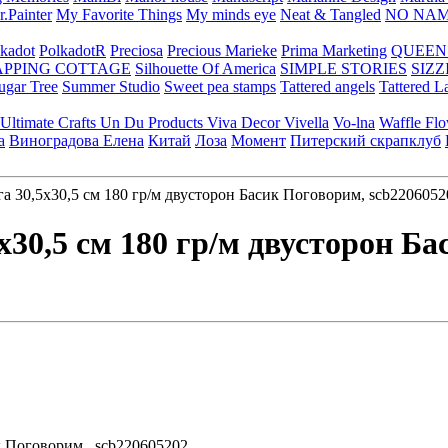
.Painter
My Favorite Things
My minds eye
Neat & Tangled
NO NA
kadot
PolkadotR
Preciosa
Precious Marieke
Prima Marketing
QUEEN
APPING COTTAGE
Silhouette Of America
SIMPLE STORIES
SIZZ
ugar Tree
Summer Studio
Sweet pea stamps
Tattered angels
Tattered L
Ultimate Crafts
Un Du Products
Viva Decor
Vivella
Vo-lna
Waffle Fl
а
Виноградова Елена
Китай
Лоза
Момент
Питерский скрапклуб
 30,5х30,5 см 180 гр/м двусторон Басик Поговорим, scb2206052
х30,5 см 180 гр/м двусторон Ба
ик Поговорим, scb220605202