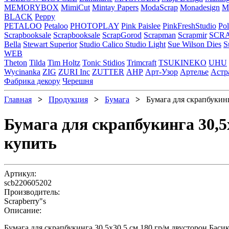
MEMORYBOX
MimiCut
Mintay Papers
ModaScrap
Monadesign
Mr
BLACK
Peppy
PETALOO
Petaloo
PHOTOPLAY
Pink Paislee
PinkFreshStudio
Pol
Scrapbooksale
Scrapbooksale
ScrapGorod
Scrapman
Scrapmir
SCR
Bella
Stewart Superior
Studio Calico
Studio Light
Sue Wilson Dies
S
WEB
Theton
Tilda
Tim Holtz
Tonic Stidios
Trimcraft
TSUKINEKO
UHU
Wycinanka
ZIG
ZURI Inc
ZUTTER
АНР
Арт-Узор
Артелье
Астр
Фабрика декору
Черешня
Главная
>
Продукция
>
Бумага
>
Бумага для скрапбукинга
Бумага для скрапбукинга 30,5
купить
Артикул:
scb220605202
Производитель:
Scrapberry"s
Описание:
Бумага для скрапбукинга 30,5х30,5 см 180 гр/м двусторон Бас