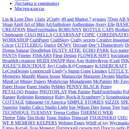
Доставка и самовывоз
Мастер-классы
Lin & Lene Dies
13arts
2Crafty
49 and Market
7 gypsies
7Dots
AB S
Sloan
April
Art of Mini
ArtAnthology
Authentique
Avery Elle
BASI
CREATION
BlueFernStudios
BOBUNNY
BOTTLE CAPS
Brother
Chipboards
CIAO BELLA
CLEARSNAP
COPIC
COREDINATIO
WORKSHOP
CraftPaper
CraftStory
Crafty secrets
Creative Imaginat
Cricut
CUTTLEBUG
Darice
DCWV
Decoart
Dee"s Distinctively
D
Donna Salazar
Doodlebug
DUSTY ATTIC
ECHO PARK
Eco paper
PANTS
Finetec
FISKARS
Fleur Design
FLOWER SOFT
fractalpai
Heartfelt creations
HEIDI SWAPP
Hero Arts
Hobby&you
iCraft
IN
JOLEE"S BOUTIQUE
Joy! Crafts
K@Company
KAISERCRAFT
LeCreaDesign
Lemoncraft
Lindy"s Stamp Gang
Liquitex
LITTLE 
Memories
MamBi
Manor house
Manuscript
Marianne Design
Martha
MimiCut
Mintay Papers
ModaScrap
Monadesign
Mr.Painter
My Favo
Paper House
Paper Studio
Pebbles
PENNY BLACK
Peppy
PETALOO
Petaloo
PHOTOPLAY
Pink Paislee
PinkFreshStudio
Pol
Ranger
Redesign
Reminisce
Ruby Rock-It
Scrapberry"s
Scrapbooksa
COTTAGE
Silhouette Of America
SIMPLE STORIES
SIZZIX
SP
Superior
Studio Calico
Studio Light
Sue Wilson Dies
Sugar Tree
Sum
TECHNIQUE TUESDAY
Teresa Collins
THERM O WEB
Theton
Tilda
Tim Holtz
Tonic Stidios
Trimcraft
TSUKINEKO
UHU
WE R MEMORY KEEPERS
Webster Pages
Whiff of joy
Wycinank
Елена
Китай
Лоза
Момент
Питерский скрапклуб
Просто небо
Р