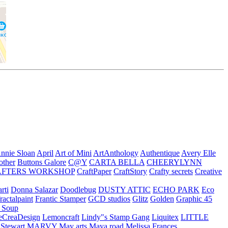
nnie Sloan
April
Art of Mini
ArtAnthology
Authentique
Avery Elle
other
Buttons Galore
C@Y
CARTA BELLA
CHEERYLYNN
AFTERS WORKSHOP
CraftPaper
CraftStory
Crafty secrets
Creative
rti
Donna Salazar
Doodlebug
DUSTY ATTIC
ECHO PARK
Eco
fractalpaint
Frantic Stamper
GCD studios
Glitz
Golden
Graphic 45
n Soup
eCreaDesign
Lemoncraft
Lindy"s Stamp Gang
Liquitex
LITTLE
 Stewart
MARVY
May arts
Maya road
Melissa Frances