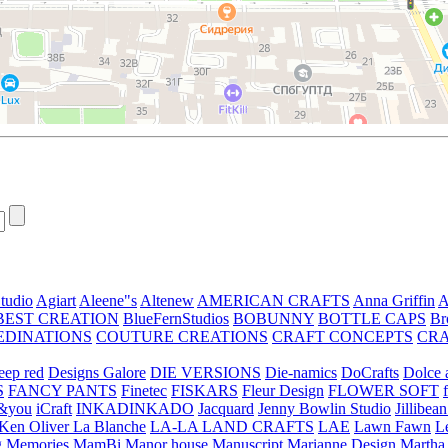
tudio
Agiart
Aleene"s
Altenew
AMERICAN CRAFTS
Anna Griffin
A
BEST CREATION
BlueFernStudios
BOBUNNY
BOTTLE CAPS
Br
EDINATIONS
COUTURE CREATIONS
CRAFT CONCEPTS
CR
eep red
Designs Galore
DIE VERSIONS
Die-namics
DoCrafts
Dolce a
S
FANCY PANTS
Finetec
FISKARS
Fleur Design
FLOWER SOFT
&you
iCraft
INKADINKADO
Jacquard
Jenny Bowlin Studio
Jillibea
Ken Oliver
La Blanche
LA-LA LAND CRAFTS
LAE
Lawn Fawn
L
 Memories
MamBi
Manor house
Manuscript
Marianne Design
Martha