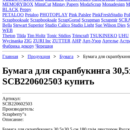
MEMORYBOX
MimiCut
Mintay Papers
ModaScrap
Monadesign
Mr
BLACK
Peppy
PETALOO
Petaloo
PHOTOPLAY
Pink Paislee
PinkFreshStudio
Pol
Scrapbooksale
Scrapbooksale
ScrapGorod
Scrapman
Scrapmir
SCR
Bella
Stewart Superior
Studio Calico
Studio Light
Sue Wilson Dies
S
WEB
Theton
Tilda
Tim Holtz
Tonic Stidios
Trimcraft
TSUKINEKO
UHU
Wycinanka
ZIG
ZURI Inc
ZUTTER
АНР
Арт-Узор
Артелье
Астр
Фабрика декору
Черешня
Главная
>
Продукция
>
Бумага
>
Бумага для скрапбукинга
Бумага для скрапбукинга 30,5
SCB220602503 купить
Артикул:
SCB220602503
Производитель:
Scrapberry"s
Описание:
Бумага для скрапбукинга 30,5х30,5 см 180 гр/м двусторон Рус