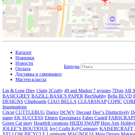
Каталог
Новинки
Новости
Бренды
Оплата
Доставка и самовывоз
Мастер-классы
Lin & Lene Dies
13arts
2Crafty
49 and Market
7 gypsies
7Dots
AB S
BASICGREY
BAZILL BASICS PAPER
BeeShabby
Bella BLVD
DESIGNS
Chipboards
CIAO BELLA
CLEARSNAP
COPIC
COR
Imaginations
Cricut
CUTTLEBUG
Darice
DCWV
Decoart
Dee"s Distinctively
D
paper
EK SUCCESS
Elmers
Epoximaxx
Faber Castell
FABSCRAP
Green Cat story
Heartfelt creations
HEIDI SWAPP
Hero Arts
Hobby
JOLEE"S BOUTIQUE
Joy! Crafts
K@Company
KAISERCRAFT
YELLOW BICYCLE
Luminarte
MAGNOLIA
Maja Design
Making