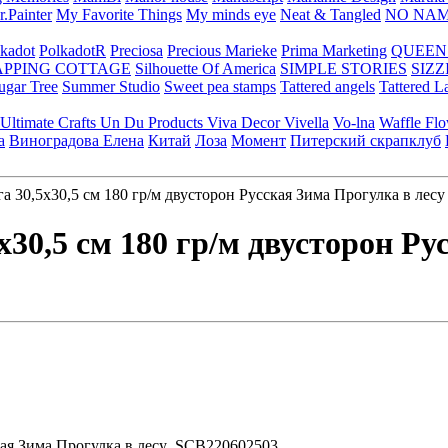
.Painter
My Favorite Things
My minds eye
Neat & Tangled
NO NA
kadot
PolkadotR
Preciosa
Precious Marieke
Prima Marketing
QUEEN
APPING COTTAGE
Silhouette Of America
SIMPLE STORIES
SIZZ
ugar Tree
Summer Studio
Sweet pea stamps
Tattered angels
Tattered L
Ultimate Crafts
Un Du Products
Viva Decor
Vivella
Vo-lna
Waffle Fl
а
Виноградова Елена
Китай
Лоза
Момент
Питерский скрапклуб
 30,5х30,5 см 180 гр/м двусторон Русская Зима Прогулка в лес
х30,5 см 180 гр/м двусторон Ру
ская Зима Прогулка в лесу SCB220602503