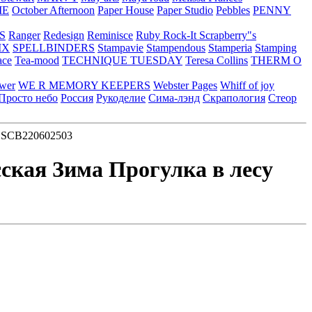
ME
October Afternoon
Paper House
Paper Studio
Pebbles
PENNY
S
Ranger
Redesign
Reminisce
Ruby Rock-It
Scrapberry"s
IX
SPELLBINDERS
Stampavie
Stampendous
Stamperia
Stamping
ace
Tea-mood
TECHNIQUE TUESDAY
Teresa Collins
THERM O
ower
WE R MEMORY KEEPERS
Webster Pages
Whiff of joy
Просто небо
Россия
Рукоделие
Сима-лэнд
Скрапология
Стеор
у SCB220602503
сская Зима Прогулка в лесу