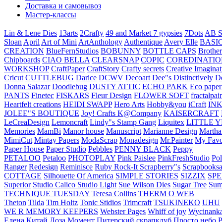
Доставка и самовывоз
Мастер-классы
Lin & Lene Dies
13arts
2Crafty
49 and Market
7 gypsies
7Dots
AB S
Sloan
April
Art of Mini
ArtAnthology
Authentique
Avery Elle
BASI
CREATION
BlueFernStudios
BOBUNNY
BOTTLE CAPS
Brother
Chipboards
CIAO BELLA
CLEARSNAP
COPIC
COREDINATIO
WORKSHOP
CraftPaper
CraftStory
Crafty secrets
Creative Imaginat
Cricut
CUTTLEBUG
Darice
DCWV
Decoart
Dee"s Distinctively
D
Donna Salazar
Doodlebug
DUSTY ATTIC
ECHO PARK
Eco paper
PANTS
Finetec
FISKARS
Fleur Design
FLOWER SOFT
fractalpai
Heartfelt creations
HEIDI SWAPP
Hero Arts
Hobby&you
iCraft
IN
JOLEE"S BOUTIQUE
Joy! Crafts
K@Company
KAISERCRAFT
LeCreaDesign
Lemoncraft
Lindy"s Stamp Gang
Liquitex
LITTLE 
Memories
MamBi
Manor house
Manuscript
Marianne Design
Martha
MimiCut
Mintay Papers
ModaScrap
Monadesign
Mr.Painter
My Favo
Paper House
Paper Studio
Pebbles
PENNY BLACK
Peppy
PETALOO
Petaloo
PHOTOPLAY
Pink Paislee
PinkFreshStudio
Pol
Ranger
Redesign
Reminisce
Ruby Rock-It
Scrapberry"s
Scrapbooksa
COTTAGE
Silhouette Of America
SIMPLE STORIES
SIZZIX
SP
Superior
Studio Calico
Studio Light
Sue Wilson Dies
Sugar Tree
Sum
TECHNIQUE TUESDAY
Teresa Collins
THERM O WEB
Theton
Tilda
Tim Holtz
Tonic Stidios
Trimcraft
TSUKINEKO
UHU
WE R MEMORY KEEPERS
Webster Pages
Whiff of joy
Wycinank
Елена
Китай
Лоза
Момент
Питерский скрапклуб
Просто небо
Р