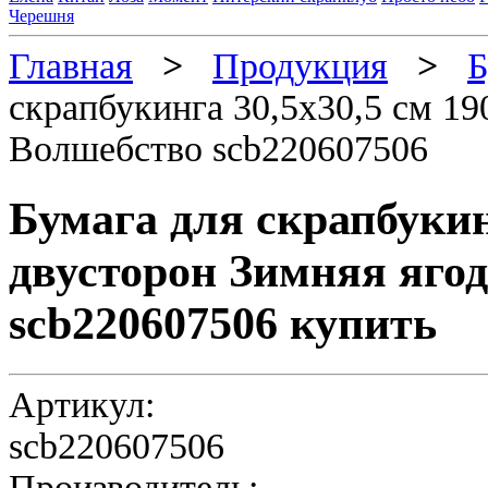
Черешня
Главная
>
Продукция
>
Б
скрапбукинга 30,5х30,5 см 19
Волшебство scb220607506
Бумага для скрапбукинг
двусторон Зимняя яго
scb220607506 купить
Артикул:
scb220607506
Производитель: