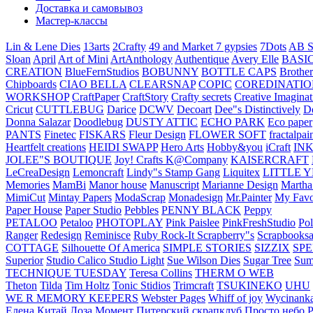
Доставка и самовывоз
Мастер-классы
Lin & Lene Dies
13arts
2Crafty
49 and Market
7 gypsies
7Dots
AB S
Sloan
April
Art of Mini
ArtAnthology
Authentique
Avery Elle
BASI
CREATION
BlueFernStudios
BOBUNNY
BOTTLE CAPS
Brother
Chipboards
CIAO BELLA
CLEARSNAP
COPIC
COREDINATIO
WORKSHOP
CraftPaper
CraftStory
Crafty secrets
Creative Imaginat
Cricut
CUTTLEBUG
Darice
DCWV
Decoart
Dee"s Distinctively
D
Donna Salazar
Doodlebug
DUSTY ATTIC
ECHO PARK
Eco paper
PANTS
Finetec
FISKARS
Fleur Design
FLOWER SOFT
fractalpai
Heartfelt creations
HEIDI SWAPP
Hero Arts
Hobby&you
iCraft
IN
JOLEE"S BOUTIQUE
Joy! Crafts
K@Company
KAISERCRAFT
LeCreaDesign
Lemoncraft
Lindy"s Stamp Gang
Liquitex
LITTLE 
Memories
MamBi
Manor house
Manuscript
Marianne Design
Martha
MimiCut
Mintay Papers
ModaScrap
Monadesign
Mr.Painter
My Favo
Paper House
Paper Studio
Pebbles
PENNY BLACK
Peppy
PETALOO
Petaloo
PHOTOPLAY
Pink Paislee
PinkFreshStudio
Pol
Ranger
Redesign
Reminisce
Ruby Rock-It
Scrapberry"s
Scrapbooksa
COTTAGE
Silhouette Of America
SIMPLE STORIES
SIZZIX
SP
Superior
Studio Calico
Studio Light
Sue Wilson Dies
Sugar Tree
Sum
TECHNIQUE TUESDAY
Teresa Collins
THERM O WEB
Theton
Tilda
Tim Holtz
Tonic Stidios
Trimcraft
TSUKINEKO
UHU
WE R MEMORY KEEPERS
Webster Pages
Whiff of joy
Wycinank
Елена
Китай
Лоза
Момент
Питерский скрапклуб
Просто небо
Р