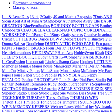
Доставка и самовывоз
Мастер-классы
Lin & Lene Dies
13arts
2Crafty
49 and Market
7 gypsies
7Dots
AB S
Sloan
April
Art of Mini
ArtAnthology
Authentique
Avery Elle
BASI
CREATION
BlueFernStudios
BOBUNNY
BOTTLE CAPS
Brother
Chipboards
CIAO BELLA
CLEARSNAP
COPIC
COREDINATIO
WORKSHOP
CraftPaper
CraftStory
Crafty secrets
Creative Imaginat
Cricut
CUTTLEBUG
Darice
DCWV
Decoart
Dee"s Distinctively
D
Donna Salazar
Doodlebug
DUSTY ATTIC
ECHO PARK
Eco paper
PANTS
Finetec
FISKARS
Fleur Design
FLOWER SOFT
fractalpai
Heartfelt creations
HEIDI SWAPP
Hero Arts
Hobby&you
iCraft
IN
JOLEE"S BOUTIQUE
Joy! Crafts
K@Company
KAISERCRAFT
LeCreaDesign
Lemoncraft
Lindy"s Stamp Gang
Liquitex
LITTLE 
Memories
MamBi
Manor house
Manuscript
Marianne Design
Martha
MimiCut
Mintay Papers
ModaScrap
Monadesign
Mr.Painter
My Favo
Paper House
Paper Studio
Pebbles
PENNY BLACK
Peppy
PETALOO
Petaloo
PHOTOPLAY
Pink Paislee
PinkFreshStudio
Pol
Ranger
Redesign
Reminisce
Ruby Rock-It
Scrapberry"s
Scrapbooksa
COTTAGE
Silhouette Of America
SIMPLE STORIES
SIZZIX
SP
Superior
Studio Calico
Studio Light
Sue Wilson Dies
Sugar Tree
Sum
TECHNIQUE TUESDAY
Teresa Collins
THERM O WEB
Theton
Tilda
Tim Holtz
Tonic Stidios
Trimcraft
TSUKINEKO
UHU
WE R MEMORY KEEPERS
Webster Pages
Whiff of joy
Wycinank
Елена
Китай
Лоза
Момент
Питерский скрапклуб
Просто небо
Р