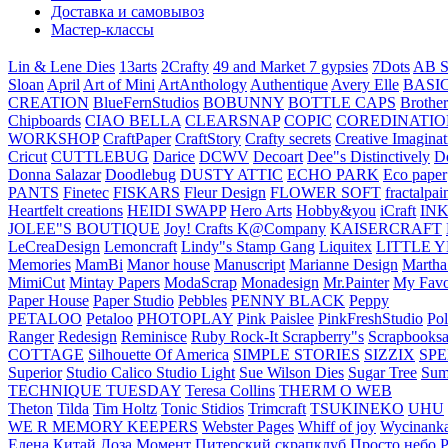
Доставка и самовывоз
Мастер-классы
Lin & Lene Dies
13arts
2Crafty
49 and Market
7 gypsies
7Dots
AB S
Sloan
April
Art of Mini
ArtAnthology
Authentique
Avery Elle
BASI
CREATION
BlueFernStudios
BOBUNNY
BOTTLE CAPS
Brother
Chipboards
CIAO BELLA
CLEARSNAP
COPIC
COREDINATIO
WORKSHOP
CraftPaper
CraftStory
Crafty secrets
Creative Imaginat
Cricut
CUTTLEBUG
Darice
DCWV
Decoart
Dee"s Distinctively
D
Donna Salazar
Doodlebug
DUSTY ATTIC
ECHO PARK
Eco paper
PANTS
Finetec
FISKARS
Fleur Design
FLOWER SOFT
fractalpai
Heartfelt creations
HEIDI SWAPP
Hero Arts
Hobby&you
iCraft
IN
JOLEE"S BOUTIQUE
Joy! Crafts
K@Company
KAISERCRAFT
LeCreaDesign
Lemoncraft
Lindy"s Stamp Gang
Liquitex
LITTLE 
Memories
MamBi
Manor house
Manuscript
Marianne Design
Martha
MimiCut
Mintay Papers
ModaScrap
Monadesign
Mr.Painter
My Favo
Paper House
Paper Studio
Pebbles
PENNY BLACK
Peppy
PETALOO
Petaloo
PHOTOPLAY
Pink Paislee
PinkFreshStudio
Pol
Ranger
Redesign
Reminisce
Ruby Rock-It
Scrapberry"s
Scrapbooksa
COTTAGE
Silhouette Of America
SIMPLE STORIES
SIZZIX
SP
Superior
Studio Calico
Studio Light
Sue Wilson Dies
Sugar Tree
Sum
TECHNIQUE TUESDAY
Teresa Collins
THERM O WEB
Theton
Tilda
Tim Holtz
Tonic Stidios
Trimcraft
TSUKINEKO
UHU
WE R MEMORY KEEPERS
Webster Pages
Whiff of joy
Wycinank
Елена
Китай
Лоза
Момент
Питерский скрапклуб
Просто небо
Р