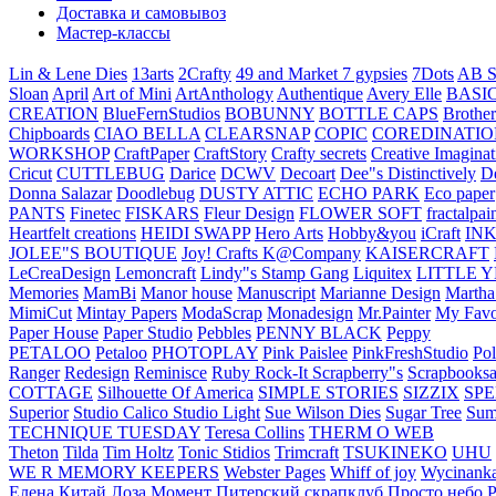
Доставка и самовывоз
Мастер-классы
Lin & Lene Dies
13arts
2Crafty
49 and Market
7 gypsies
7Dots
AB S
Sloan
April
Art of Mini
ArtAnthology
Authentique
Avery Elle
BASI
CREATION
BlueFernStudios
BOBUNNY
BOTTLE CAPS
Brother
Chipboards
CIAO BELLA
CLEARSNAP
COPIC
COREDINATIO
WORKSHOP
CraftPaper
CraftStory
Crafty secrets
Creative Imaginat
Cricut
CUTTLEBUG
Darice
DCWV
Decoart
Dee"s Distinctively
D
Donna Salazar
Doodlebug
DUSTY ATTIC
ECHO PARK
Eco paper
PANTS
Finetec
FISKARS
Fleur Design
FLOWER SOFT
fractalpai
Heartfelt creations
HEIDI SWAPP
Hero Arts
Hobby&you
iCraft
IN
JOLEE"S BOUTIQUE
Joy! Crafts
K@Company
KAISERCRAFT
LeCreaDesign
Lemoncraft
Lindy"s Stamp Gang
Liquitex
LITTLE 
Memories
MamBi
Manor house
Manuscript
Marianne Design
Martha
MimiCut
Mintay Papers
ModaScrap
Monadesign
Mr.Painter
My Favo
Paper House
Paper Studio
Pebbles
PENNY BLACK
Peppy
PETALOO
Petaloo
PHOTOPLAY
Pink Paislee
PinkFreshStudio
Pol
Ranger
Redesign
Reminisce
Ruby Rock-It
Scrapberry"s
Scrapbooksa
COTTAGE
Silhouette Of America
SIMPLE STORIES
SIZZIX
SP
Superior
Studio Calico
Studio Light
Sue Wilson Dies
Sugar Tree
Sum
TECHNIQUE TUESDAY
Teresa Collins
THERM O WEB
Theton
Tilda
Tim Holtz
Tonic Stidios
Trimcraft
TSUKINEKO
UHU
WE R MEMORY KEEPERS
Webster Pages
Whiff of joy
Wycinank
Елена
Китай
Лоза
Момент
Питерский скрапклуб
Просто небо
Р