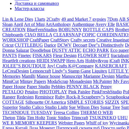
Доставка и самовывоз
Мастер-классы
Lin & Lene Dies
13arts
2Crafty
49 and Market
7 gypsies
7Dots
AB S
Sloan
April
Art of Mini
ArtAnthology
Authentique
Avery Elle
BASI
CREATION
BlueFernStudios
BOBUNNY
BOTTLE CAPS
Brother
Chipboards
CIAO BELLA
CLEARSNAP
COPIC
COREDINATIO
WORKSHOP
CraftPaper
CraftStory
Crafty secrets
Creative Imaginat
Cricut
CUTTLEBUG
Darice
DCWV
Decoart
Dee"s Distinctively
D
Donna Salazar
Doodlebug
DUSTY ATTIC
ECHO PARK
Eco paper
PANTS
Finetec
FISKARS
Fleur Design
FLOWER SOFT
fractalpai
Heartfelt creations
HEIDI SWAPP
Hero Arts
Hobby&you
iCraft
IN
JOLEE"S BOUTIQUE
Joy! Crafts
K@Company
KAISERCRAFT
LeCreaDesign
Lemoncraft
Lindy"s Stamp Gang
Liquitex
LITTLE 
Memories
MamBi
Manor house
Manuscript
Marianne Design
Martha
MimiCut
Mintay Papers
ModaScrap
Monadesign
Mr.Painter
My Favo
Paper House
Paper Studio
Pebbles
PENNY BLACK
Peppy
PETALOO
Petaloo
PHOTOPLAY
Pink Paislee
PinkFreshStudio
Pol
Ranger
Redesign
Reminisce
Ruby Rock-It
Scrapberry"s
Scrapbooksa
COTTAGE
Silhouette Of America
SIMPLE STORIES
SIZZIX
SP
Superior
Studio Calico
Studio Light
Sue Wilson Dies
Sugar Tree
Sum
TECHNIQUE TUESDAY
Teresa Collins
THERM O WEB
Theton
Tilda
Tim Holtz
Tonic Stidios
Trimcraft
TSUKINEKO
UHU
WE R MEMORY KEEPERS
Webster Pages
Whiff of joy
Wycinank
Елена
Китай
Лоза
Момент
Питерский скрапклуб
Просто небо
Р