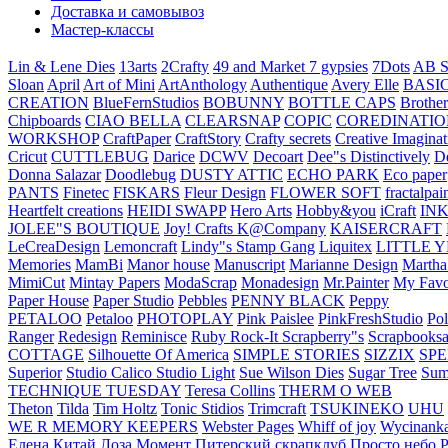
Доставка и самовывоз
Мастер-классы
Lin & Lene Dies
13arts
2Crafty
49 and Market
7 gypsies
7Dots
AB S
Sloan
April
Art of Mini
ArtAnthology
Authentique
Avery Elle
BASI
CREATION
BlueFernStudios
BOBUNNY
BOTTLE CAPS
Brother
Chipboards
CIAO BELLA
CLEARSNAP
COPIC
COREDINATIO
WORKSHOP
CraftPaper
CraftStory
Crafty secrets
Creative Imaginat
Cricut
CUTTLEBUG
Darice
DCWV
Decoart
Dee"s Distinctively
D
Donna Salazar
Doodlebug
DUSTY ATTIC
ECHO PARK
Eco paper
PANTS
Finetec
FISKARS
Fleur Design
FLOWER SOFT
fractalpai
Heartfelt creations
HEIDI SWAPP
Hero Arts
Hobby&you
iCraft
IN
JOLEE"S BOUTIQUE
Joy! Crafts
K@Company
KAISERCRAFT
LeCreaDesign
Lemoncraft
Lindy"s Stamp Gang
Liquitex
LITTLE 
Memories
MamBi
Manor house
Manuscript
Marianne Design
Martha
MimiCut
Mintay Papers
ModaScrap
Monadesign
Mr.Painter
My Favo
Paper House
Paper Studio
Pebbles
PENNY BLACK
Peppy
PETALOO
Petaloo
PHOTOPLAY
Pink Paislee
PinkFreshStudio
Pol
Ranger
Redesign
Reminisce
Ruby Rock-It
Scrapberry"s
Scrapbooksa
COTTAGE
Silhouette Of America
SIMPLE STORIES
SIZZIX
SP
Superior
Studio Calico
Studio Light
Sue Wilson Dies
Sugar Tree
Sum
TECHNIQUE TUESDAY
Teresa Collins
THERM O WEB
Theton
Tilda
Tim Holtz
Tonic Stidios
Trimcraft
TSUKINEKO
UHU
WE R MEMORY KEEPERS
Webster Pages
Whiff of joy
Wycinank
Елена
Китай
Лоза
Момент
Питерский скрапклуб
Просто небо
Р