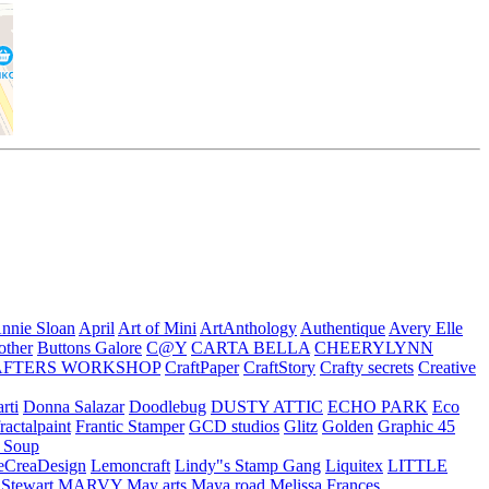
nnie Sloan
April
Art of Mini
ArtAnthology
Authentique
Avery Elle
other
Buttons Galore
C@Y
CARTA BELLA
CHEERYLYNN
AFTERS WORKSHOP
CraftPaper
CraftStory
Crafty secrets
Creative
rti
Donna Salazar
Doodlebug
DUSTY ATTIC
ECHO PARK
Eco
fractalpaint
Frantic Stamper
GCD studios
Glitz
Golden
Graphic 45
n Soup
eCreaDesign
Lemoncraft
Lindy"s Stamp Gang
Liquitex
LITTLE
 Stewart
MARVY
May arts
Maya road
Melissa Frances