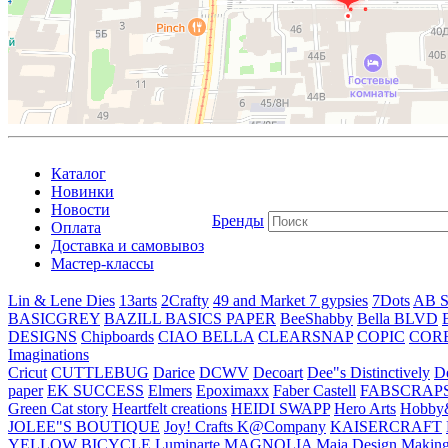
Каталог
Новинки
Новости
Бренды
Оплата
Доставка и самовывоз
Мастер-классы
Lin & Lene Dies
13arts
2Crafty
49 and Market
7 gypsies
7Dots
AB S
BASICGREY
BAZILL BASICS PAPER
BeeShabby
Bella BLVD
DESIGNS
Chipboards
CIAO BELLA
CLEARSNAP
COPIC
COR
Imaginations
Cricut
CUTTLEBUG
Darice
DCWV
Decoart
Dee"s Distinctively
D
paper
EK SUCCESS
Elmers
Epoximaxx
Faber Castell
FABSCRAP
Green Cat story
Heartfelt creations
HEIDI SWAPP
Hero Arts
Hobby
JOLEE"S BOUTIQUE
Joy! Crafts
K@Company
KAISERCRAFT
YELLOW BICYCLE
Luminarte
MAGNOLIA
Maja Design
Making