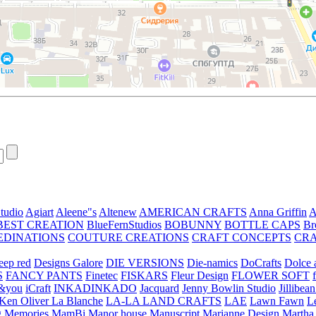
tudio
Agiart
Aleene"s
Altenew
AMERICAN CRAFTS
Anna Griffin
A
BEST CREATION
BlueFernStudios
BOBUNNY
BOTTLE CAPS
Br
EDINATIONS
COUTURE CREATIONS
CRAFT CONCEPTS
CR
eep red
Designs Galore
DIE VERSIONS
Die-namics
DoCrafts
Dolce a
S
FANCY PANTS
Finetec
FISKARS
Fleur Design
FLOWER SOFT
&you
iCraft
INKADINKADO
Jacquard
Jenny Bowlin Studio
Jillibea
Ken Oliver
La Blanche
LA-LA LAND CRAFTS
LAE
Lawn Fawn
L
 Memories
MamBi
Manor house
Manuscript
Marianne Design
Martha