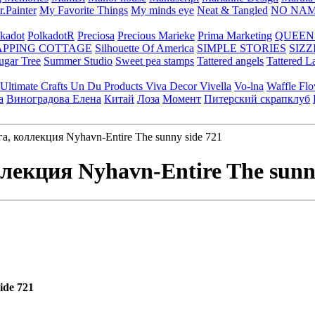
.Painter
My Favorite Things
My minds eye
Neat & Tangled
NO NA
kadot
PolkadotR
Preciosa
Precious Marieke
Prima Marketing
QUEEN
APPING COTTAGE
Silhouette Of America
SIMPLE STORIES
SIZZ
ugar Tree
Summer Studio
Sweet pea stamps
Tattered angels
Tattered L
Ultimate Crafts
Un Du Products
Viva Decor
Vivella
Vo-lna
Waffle Fl
а
Виноградова Елена
Китай
Лоза
Момент
Питерский скрапклуб
, коллекция Nyhavn-Entire The sunny side 721
лекция Nyhavn-Entire The sunn
ide 721