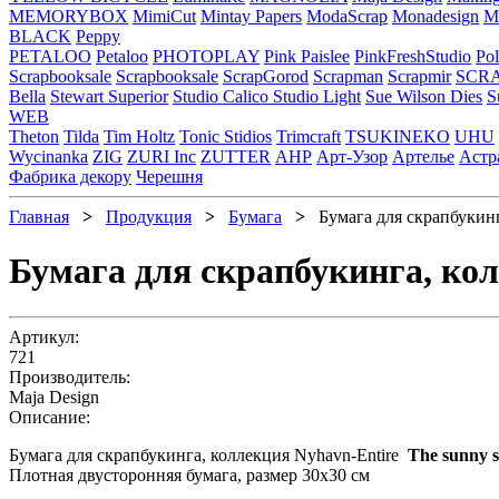
MEMORYBOX
MimiCut
Mintay Papers
ModaScrap
Monadesign
Mr
BLACK
Peppy
PETALOO
Petaloo
PHOTOPLAY
Pink Paislee
PinkFreshStudio
Pol
Scrapbooksale
Scrapbooksale
ScrapGorod
Scrapman
Scrapmir
SCR
Bella
Stewart Superior
Studio Calico
Studio Light
Sue Wilson Dies
S
WEB
Theton
Tilda
Tim Holtz
Tonic Stidios
Trimcraft
TSUKINEKO
UHU
Wycinanka
ZIG
ZURI Inc
ZUTTER
АНР
Арт-Узор
Артелье
Астр
Фабрика декору
Черешня
Главная
>
Продукция
>
Бумага
>
Бумага для скрапбукинга
Бумага для скрапбукинга, кол
Артикул:
721
Производитель:
Maja Design
Описание:
Бумага для скрапбукинга, коллекция Nyhavn-Entire
The sunny s
Плотная двусторонняя бумага, размер 30х30 см