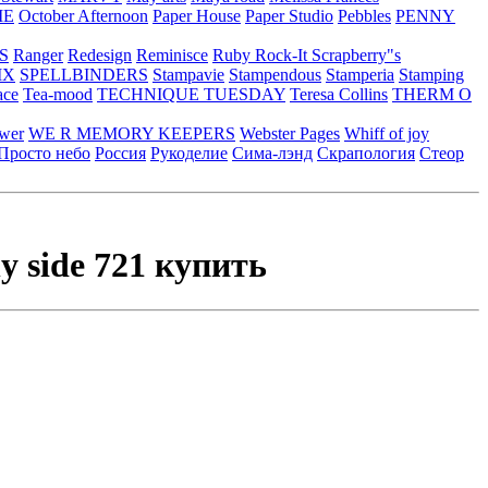
ME
October Afternoon
Paper House
Paper Studio
Pebbles
PENNY
S
Ranger
Redesign
Reminisce
Ruby Rock-It
Scrapberry"s
IX
SPELLBINDERS
Stampavie
Stampendous
Stamperia
Stamping
ace
Tea-mood
TECHNIQUE TUESDAY
Teresa Collins
THERM O
ower
WE R MEMORY KEEPERS
Webster Pages
Whiff of joy
Просто небо
Россия
Рукоделие
Сима-лэнд
Скрапология
Стеор
y side 721 купить