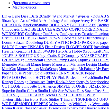
Доставка и самовывоз
Мастер-классы
Lin & Lene Dies
13arts
2Crafty
49 and Market
7 gypsies
7Dots
AB S
Sloan
April
Art of Mini
ArtAnthology
Authentique
Avery Elle
BASI
CREATION
BlueFernStudios
BOBUNNY
BOTTLE CAPS
Brother
Chipboards
CIAO BELLA
CLEARSNAP
COPIC
COREDINATIO
WORKSHOP
CraftPaper
CraftStory
Crafty secrets
Creative Imaginat
Cricut
CUTTLEBUG
Darice
DCWV
Decoart
Dee"s Distinctively
D
Donna Salazar
Doodlebug
DUSTY ATTIC
ECHO PARK
Eco paper
PANTS
Finetec
FISKARS
Fleur Design
FLOWER SOFT
fractalpai
Heartfelt creations
HEIDI SWAPP
Hero Arts
Hobby&you
iCraft
IN
JOLEE"S BOUTIQUE
Joy! Crafts
K@Company
KAISERCRAFT
LeCreaDesign
Lemoncraft
Lindy"s Stamp Gang
Liquitex
LITTLE 
Memories
MamBi
Manor house
Manuscript
Marianne Design
Martha
MimiCut
Mintay Papers
ModaScrap
Monadesign
Mr.Painter
My Favo
Paper House
Paper Studio
Pebbles
PENNY BLACK
Peppy
PETALOO
Petaloo
PHOTOPLAY
Pink Paislee
PinkFreshStudio
Pol
Ranger
Redesign
Reminisce
Ruby Rock-It
Scrapberry"s
Scrapbooksa
COTTAGE
Silhouette Of America
SIMPLE STORIES
SIZZIX
SP
Superior
Studio Calico
Studio Light
Sue Wilson Dies
Sugar Tree
Sum
TECHNIQUE TUESDAY
Teresa Collins
THERM O WEB
Theton
Tilda
Tim Holtz
Tonic Stidios
Trimcraft
TSUKINEKO
UHU
WE R MEMORY KEEPERS
Webster Pages
Whiff of joy
Wycinank
Елена
Китай
Лоза
Момент
Питерский скрапклуб
Просто небо
Р