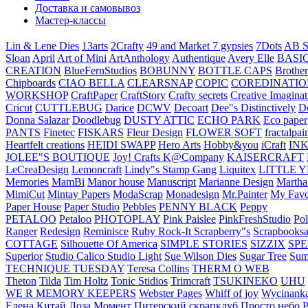
Доставка и самовывоз
Мастер-классы
Lin & Lene Dies
13arts
2Crafty
49 and Market
7 gypsies
7Dots
AB S
Sloan
April
Art of Mini
ArtAnthology
Authentique
Avery Elle
BASI
CREATION
BlueFernStudios
BOBUNNY
BOTTLE CAPS
Brother
Chipboards
CIAO BELLA
CLEARSNAP
COPIC
COREDINATIO
WORKSHOP
CraftPaper
CraftStory
Crafty secrets
Creative Imaginat
Cricut
CUTTLEBUG
Darice
DCWV
Decoart
Dee"s Distinctively
D
Donna Salazar
Doodlebug
DUSTY ATTIC
ECHO PARK
Eco paper
PANTS
Finetec
FISKARS
Fleur Design
FLOWER SOFT
fractalpai
Heartfelt creations
HEIDI SWAPP
Hero Arts
Hobby&you
iCraft
IN
JOLEE"S BOUTIQUE
Joy! Crafts
K@Company
KAISERCRAFT
LeCreaDesign
Lemoncraft
Lindy"s Stamp Gang
Liquitex
LITTLE 
Memories
MamBi
Manor house
Manuscript
Marianne Design
Martha
MimiCut
Mintay Papers
ModaScrap
Monadesign
Mr.Painter
My Favo
Paper House
Paper Studio
Pebbles
PENNY BLACK
Peppy
PETALOO
Petaloo
PHOTOPLAY
Pink Paislee
PinkFreshStudio
Pol
Ranger
Redesign
Reminisce
Ruby Rock-It
Scrapberry"s
Scrapbooksa
COTTAGE
Silhouette Of America
SIMPLE STORIES
SIZZIX
SP
Superior
Studio Calico
Studio Light
Sue Wilson Dies
Sugar Tree
Sum
TECHNIQUE TUESDAY
Teresa Collins
THERM O WEB
Theton
Tilda
Tim Holtz
Tonic Stidios
Trimcraft
TSUKINEKO
UHU
WE R MEMORY KEEPERS
Webster Pages
Whiff of joy
Wycinank
Елена
Китай
Лоза
Момент
Питерский скрапклуб
Просто небо
Р