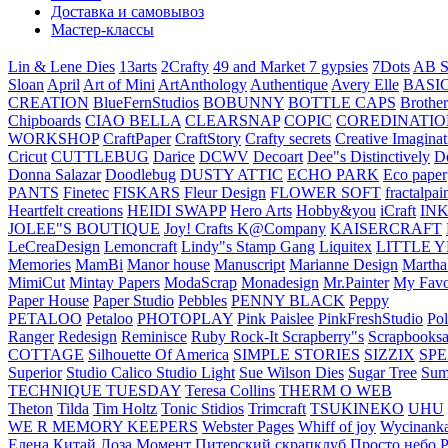
Доставка и самовывоз
Мастер-классы
Lin & Lene Dies
13arts
2Crafty
49 and Market
7 gypsies
7Dots
AB S
Sloan
April
Art of Mini
ArtAnthology
Authentique
Avery Elle
BASI
CREATION
BlueFernStudios
BOBUNNY
BOTTLE CAPS
Brother
Chipboards
CIAO BELLA
CLEARSNAP
COPIC
COREDINATIO
WORKSHOP
CraftPaper
CraftStory
Crafty secrets
Creative Imaginat
Cricut
CUTTLEBUG
Darice
DCWV
Decoart
Dee"s Distinctively
D
Donna Salazar
Doodlebug
DUSTY ATTIC
ECHO PARK
Eco paper
PANTS
Finetec
FISKARS
Fleur Design
FLOWER SOFT
fractalpai
Heartfelt creations
HEIDI SWAPP
Hero Arts
Hobby&you
iCraft
IN
JOLEE"S BOUTIQUE
Joy! Crafts
K@Company
KAISERCRAFT
LeCreaDesign
Lemoncraft
Lindy"s Stamp Gang
Liquitex
LITTLE 
Memories
MamBi
Manor house
Manuscript
Marianne Design
Martha
MimiCut
Mintay Papers
ModaScrap
Monadesign
Mr.Painter
My Favo
Paper House
Paper Studio
Pebbles
PENNY BLACK
Peppy
PETALOO
Petaloo
PHOTOPLAY
Pink Paislee
PinkFreshStudio
Pol
Ranger
Redesign
Reminisce
Ruby Rock-It
Scrapberry"s
Scrapbooksa
COTTAGE
Silhouette Of America
SIMPLE STORIES
SIZZIX
SP
Superior
Studio Calico
Studio Light
Sue Wilson Dies
Sugar Tree
Sum
TECHNIQUE TUESDAY
Teresa Collins
THERM O WEB
Theton
Tilda
Tim Holtz
Tonic Stidios
Trimcraft
TSUKINEKO
UHU
WE R MEMORY KEEPERS
Webster Pages
Whiff of joy
Wycinank
Елена
Китай
Лоза
Момент
Питерский скрапклуб
Просто небо
Р