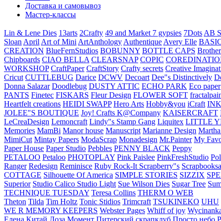
Доставка и самовывоз
Мастер-классы
Lin & Lene Dies
13arts
2Crafty
49 and Market
7 gypsies
7Dots
AB S
Sloan
April
Art of Mini
ArtAnthology
Authentique
Avery Elle
BASI
CREATION
BlueFernStudios
BOBUNNY
BOTTLE CAPS
Brother
Chipboards
CIAO BELLA
CLEARSNAP
COPIC
COREDINATIO
WORKSHOP
CraftPaper
CraftStory
Crafty secrets
Creative Imaginat
Cricut
CUTTLEBUG
Darice
DCWV
Decoart
Dee"s Distinctively
D
Donna Salazar
Doodlebug
DUSTY ATTIC
ECHO PARK
Eco paper
PANTS
Finetec
FISKARS
Fleur Design
FLOWER SOFT
fractalpai
Heartfelt creations
HEIDI SWAPP
Hero Arts
Hobby&you
iCraft
IN
JOLEE"S BOUTIQUE
Joy! Crafts
K@Company
KAISERCRAFT
LeCreaDesign
Lemoncraft
Lindy"s Stamp Gang
Liquitex
LITTLE 
Memories
MamBi
Manor house
Manuscript
Marianne Design
Martha
MimiCut
Mintay Papers
ModaScrap
Monadesign
Mr.Painter
My Favo
Paper House
Paper Studio
Pebbles
PENNY BLACK
Peppy
PETALOO
Petaloo
PHOTOPLAY
Pink Paislee
PinkFreshStudio
Pol
Ranger
Redesign
Reminisce
Ruby Rock-It
Scrapberry"s
Scrapbooksa
COTTAGE
Silhouette Of America
SIMPLE STORIES
SIZZIX
SP
Superior
Studio Calico
Studio Light
Sue Wilson Dies
Sugar Tree
Sum
TECHNIQUE TUESDAY
Teresa Collins
THERM O WEB
Theton
Tilda
Tim Holtz
Tonic Stidios
Trimcraft
TSUKINEKO
UHU
WE R MEMORY KEEPERS
Webster Pages
Whiff of joy
Wycinank
Елена
Китай
Лоза
Момент
Питерский скрапклуб
Просто небо
Р