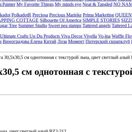
.Painter
My Favorite Things
My minds eye
Neat & Tangled
NO NA
kadot
PolkadotR
Preciosa
Precious Marieke
Prima Marketing
QUEEN
APPING COTTAGE
Silhouette Of America
SIMPLE STORIES
SIZZ
ugar Tree
Summer Studio
Sweet pea stamps
Tattered angels
Tattered L
Ultimate Crafts
Un Du Products
Viva Decor
Vivella
Vo-lna
Waffle Fl
а
Виноградова Елена
Китай
Лоза
Момент
Питерский скрапклуб
 30,5х30,5 см однотонная с текстурой льна, цвет светлый алый
х30,5 см однотонная с текстуро
льна, цвет светлый алый BZ2-212