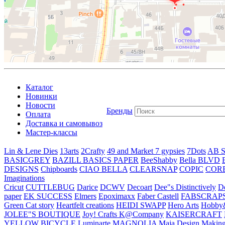
Каталог
Новинки
Новости
Бренды
Оплата
Доставка и самовывоз
Мастер-классы
Lin & Lene Dies
13arts
2Crafty
49 and Market
7 gypsies
7Dots
AB S
BASICGREY
BAZILL BASICS PAPER
BeeShabby
Bella BLVD
DESIGNS
Chipboards
CIAO BELLA
CLEARSNAP
COPIC
COR
Imaginations
Cricut
CUTTLEBUG
Darice
DCWV
Decoart
Dee"s Distinctively
D
paper
EK SUCCESS
Elmers
Epoximaxx
Faber Castell
FABSCRAP
Green Cat story
Heartfelt creations
HEIDI SWAPP
Hero Arts
Hobby
JOLEE"S BOUTIQUE
Joy! Crafts
K@Company
KAISERCRAFT
YELLOW BICYCLE
Luminarte
MAGNOLIA
Maja Design
Making