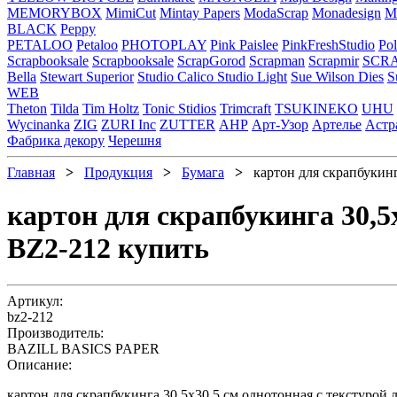
MEMORYBOX
MimiCut
Mintay Papers
ModaScrap
Monadesign
Mr
BLACK
Peppy
PETALOO
Petaloo
PHOTOPLAY
Pink Paislee
PinkFreshStudio
Pol
Scrapbooksale
Scrapbooksale
ScrapGorod
Scrapman
Scrapmir
SCR
Bella
Stewart Superior
Studio Calico
Studio Light
Sue Wilson Dies
S
WEB
Theton
Tilda
Tim Holtz
Tonic Stidios
Trimcraft
TSUKINEKO
UHU
Wycinanka
ZIG
ZURI Inc
ZUTTER
АНР
Арт-Узор
Артелье
Астр
Фабрика декору
Черешня
Главная
>
Продукция
>
Бумага
>
картон для скрапбукинга
картон для скрапбукинга 30,5
BZ2-212 купить
Артикул:
bz2-212
Производитель:
BAZILL BASICS PAPER
Описание:
картон для скрапбукинга 30,5х30,5 см однотонная с текстурой 