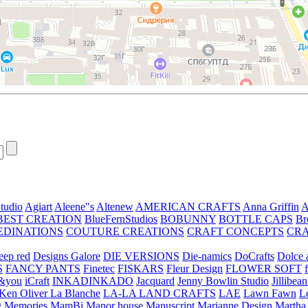
tudio
Agiart
Aleene"s
Altenew
AMERICAN CRAFTS
Anna Griffin
A
BEST CREATION
BlueFernStudios
BOBUNNY
BOTTLE CAPS
Br
EDINATIONS
COUTURE CREATIONS
CRAFT CONCEPTS
CR
eep red
Designs Galore
DIE VERSIONS
Die-namics
DoCrafts
Dolce a
S
FANCY PANTS
Finetec
FISKARS
Fleur Design
FLOWER SOFT
&you
iCraft
INKADINKADO
Jacquard
Jenny Bowlin Studio
Jillibea
Ken Oliver
La Blanche
LA-LA LAND CRAFTS
LAE
Lawn Fawn
L
 Memories
MamBi
Manor house
Manuscript
Marianne Design
Martha