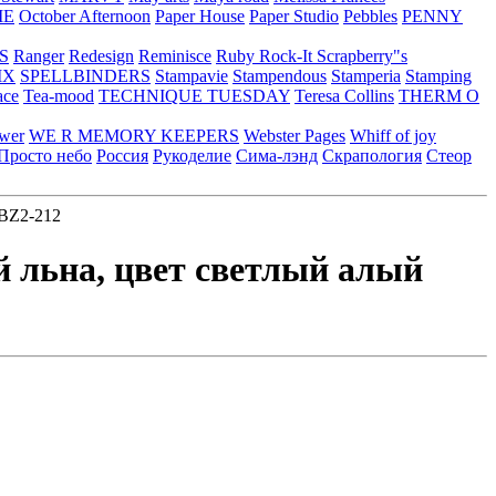
ME
October Afternoon
Paper House
Paper Studio
Pebbles
PENNY
S
Ranger
Redesign
Reminisce
Ruby Rock-It
Scrapberry"s
IX
SPELLBINDERS
Stampavie
Stampendous
Stamperia
Stamping
ace
Tea-mood
TECHNIQUE TUESDAY
Teresa Collins
THERM O
ower
WE R MEMORY KEEPERS
Webster Pages
Whiff of joy
Просто небо
Россия
Рукоделие
Сима-лэнд
Скрапология
Стеор
 BZ2-212
й льна, цвет светлый алый