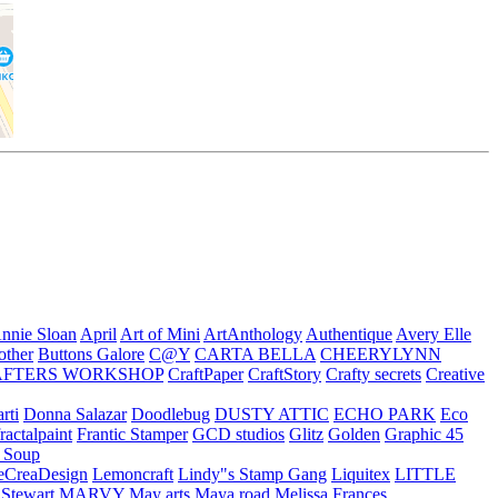
nnie Sloan
April
Art of Mini
ArtAnthology
Authentique
Avery Elle
other
Buttons Galore
C@Y
CARTA BELLA
CHEERYLYNN
AFTERS WORKSHOP
CraftPaper
CraftStory
Crafty secrets
Creative
rti
Donna Salazar
Doodlebug
DUSTY ATTIC
ECHO PARK
Eco
fractalpaint
Frantic Stamper
GCD studios
Glitz
Golden
Graphic 45
n Soup
eCreaDesign
Lemoncraft
Lindy"s Stamp Gang
Liquitex
LITTLE
 Stewart
MARVY
May arts
Maya road
Melissa Frances