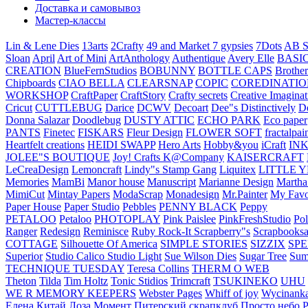
Доставка и самовывоз
Мастер-классы
Lin & Lene Dies
13arts
2Crafty
49 and Market
7 gypsies
7Dots
AB S
Sloan
April
Art of Mini
ArtAnthology
Authentique
Avery Elle
BASI
CREATION
BlueFernStudios
BOBUNNY
BOTTLE CAPS
Brother
Chipboards
CIAO BELLA
CLEARSNAP
COPIC
COREDINATIO
WORKSHOP
CraftPaper
CraftStory
Crafty secrets
Creative Imaginat
Cricut
CUTTLEBUG
Darice
DCWV
Decoart
Dee"s Distinctively
D
Donna Salazar
Doodlebug
DUSTY ATTIC
ECHO PARK
Eco paper
PANTS
Finetec
FISKARS
Fleur Design
FLOWER SOFT
fractalpai
Heartfelt creations
HEIDI SWAPP
Hero Arts
Hobby&you
iCraft
IN
JOLEE"S BOUTIQUE
Joy! Crafts
K@Company
KAISERCRAFT
LeCreaDesign
Lemoncraft
Lindy"s Stamp Gang
Liquitex
LITTLE 
Memories
MamBi
Manor house
Manuscript
Marianne Design
Martha
MimiCut
Mintay Papers
ModaScrap
Monadesign
Mr.Painter
My Favo
Paper House
Paper Studio
Pebbles
PENNY BLACK
Peppy
PETALOO
Petaloo
PHOTOPLAY
Pink Paislee
PinkFreshStudio
Pol
Ranger
Redesign
Reminisce
Ruby Rock-It
Scrapberry"s
Scrapbooksa
COTTAGE
Silhouette Of America
SIMPLE STORIES
SIZZIX
SP
Superior
Studio Calico
Studio Light
Sue Wilson Dies
Sugar Tree
Sum
TECHNIQUE TUESDAY
Teresa Collins
THERM O WEB
Theton
Tilda
Tim Holtz
Tonic Stidios
Trimcraft
TSUKINEKO
UHU
WE R MEMORY KEEPERS
Webster Pages
Whiff of joy
Wycinank
Елена
Китай
Лоза
Момент
Питерский скрапклуб
Просто небо
Р