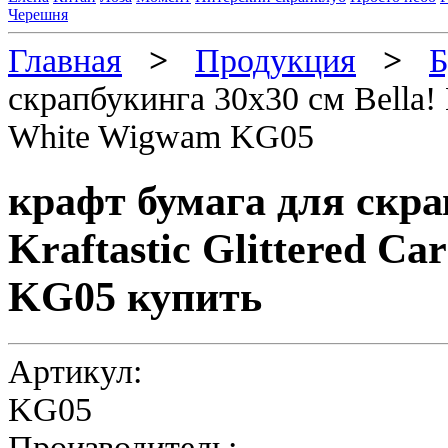
Черешня
Главная
>
Продукция
>
Б
скрапбукинга 30х30 см Bella! K
White Wigwam KG05
крафт бумага для скра
Kraftastic Glittered C
KG05 купить
Артикул:
KG05
Производитель: