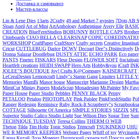
Доставка и самовывоз
Мастер-классы
Lin & Lene Dies
13arts
2Crafty
49 and Market
7 gypsies
7Dots
AB S
Sloan
April
Art of Mini
ArtAnthology
Authentique
Avery Elle
BASI
CREATION
BlueFernStudios
BOBUNNY
BOTTLE CAPS
Brother
Chipboards
CIAO BELLA
CLEARSNAP
COPIC
COREDINATIO
WORKSHOP
CraftPaper
CraftStory
Crafty secrets
Creative Imaginat
Cricut
CUTTLEBUG
Darice
DCWV
Decoart
Dee"s Distinctively
D
Donna Salazar
Doodlebug
DUSTY ATTIC
ECHO PARK
Eco paper
PANTS
Finetec
FISKARS
Fleur Design
FLOWER SOFT
fractalpai
Heartfelt creations
HEIDI SWAPP
Hero Arts
Hobby&you
iCraft
IN
JOLEE"S BOUTIQUE
Joy! Crafts
K@Company
KAISERCRAFT
LeCreaDesign
Lemoncraft
Lindy"s Stamp Gang
Liquitex
LITTLE 
Memories
MamBi
Manor house
Manuscript
Marianne Design
Martha
MimiCut
Mintay Papers
ModaScrap
Monadesign
Mr.Painter
My Favo
Paper House
Paper Studio
Pebbles
PENNY BLACK
Peppy
PETALOO
Petaloo
PHOTOPLAY
Pink Paislee
PinkFreshStudio
Pol
Ranger
Redesign
Reminisce
Ruby Rock-It
Scrapberry"s
Scrapbooksa
COTTAGE
Silhouette Of America
SIMPLE STORIES
SIZZIX
SP
Superior
Studio Calico
Studio Light
Sue Wilson Dies
Sugar Tree
Sum
TECHNIQUE TUESDAY
Teresa Collins
THERM O WEB
Theton
Tilda
Tim Holtz
Tonic Stidios
Trimcraft
TSUKINEKO
UHU
WE R MEMORY KEEPERS
Webster Pages
Whiff of joy
Wycinank
Елена
Китай
Лоза
Момент
Питерский скрапклуб
Просто небо
Р