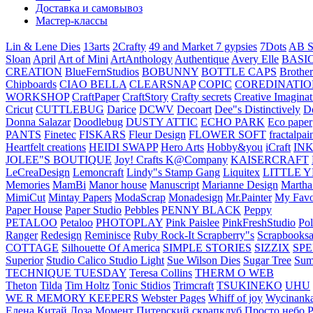
Доставка и самовывоз
Мастер-классы
Lin & Lene Dies
13arts
2Crafty
49 and Market
7 gypsies
7Dots
AB S
Sloan
April
Art of Mini
ArtAnthology
Authentique
Avery Elle
BASI
CREATION
BlueFernStudios
BOBUNNY
BOTTLE CAPS
Brother
Chipboards
CIAO BELLA
CLEARSNAP
COPIC
COREDINATIO
WORKSHOP
CraftPaper
CraftStory
Crafty secrets
Creative Imaginat
Cricut
CUTTLEBUG
Darice
DCWV
Decoart
Dee"s Distinctively
D
Donna Salazar
Doodlebug
DUSTY ATTIC
ECHO PARK
Eco paper
PANTS
Finetec
FISKARS
Fleur Design
FLOWER SOFT
fractalpai
Heartfelt creations
HEIDI SWAPP
Hero Arts
Hobby&you
iCraft
IN
JOLEE"S BOUTIQUE
Joy! Crafts
K@Company
KAISERCRAFT
LeCreaDesign
Lemoncraft
Lindy"s Stamp Gang
Liquitex
LITTLE 
Memories
MamBi
Manor house
Manuscript
Marianne Design
Martha
MimiCut
Mintay Papers
ModaScrap
Monadesign
Mr.Painter
My Favo
Paper House
Paper Studio
Pebbles
PENNY BLACK
Peppy
PETALOO
Petaloo
PHOTOPLAY
Pink Paislee
PinkFreshStudio
Pol
Ranger
Redesign
Reminisce
Ruby Rock-It
Scrapberry"s
Scrapbooksa
COTTAGE
Silhouette Of America
SIMPLE STORIES
SIZZIX
SP
Superior
Studio Calico
Studio Light
Sue Wilson Dies
Sugar Tree
Sum
TECHNIQUE TUESDAY
Teresa Collins
THERM O WEB
Theton
Tilda
Tim Holtz
Tonic Stidios
Trimcraft
TSUKINEKO
UHU
WE R MEMORY KEEPERS
Webster Pages
Whiff of joy
Wycinank
Елена
Китай
Лоза
Момент
Питерский скрапклуб
Просто небо
Р