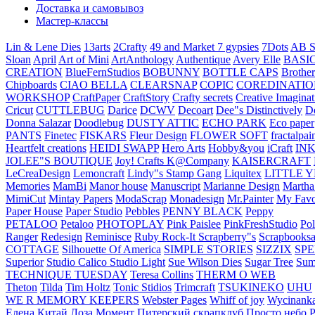
Доставка и самовывоз
Мастер-классы
Lin & Lene Dies
13arts
2Crafty
49 and Market
7 gypsies
7Dots
AB S
Sloan
April
Art of Mini
ArtAnthology
Authentique
Avery Elle
BASI
CREATION
BlueFernStudios
BOBUNNY
BOTTLE CAPS
Brother
Chipboards
CIAO BELLA
CLEARSNAP
COPIC
COREDINATIO
WORKSHOP
CraftPaper
CraftStory
Crafty secrets
Creative Imaginat
Cricut
CUTTLEBUG
Darice
DCWV
Decoart
Dee"s Distinctively
D
Donna Salazar
Doodlebug
DUSTY ATTIC
ECHO PARK
Eco paper
PANTS
Finetec
FISKARS
Fleur Design
FLOWER SOFT
fractalpai
Heartfelt creations
HEIDI SWAPP
Hero Arts
Hobby&you
iCraft
IN
JOLEE"S BOUTIQUE
Joy! Crafts
K@Company
KAISERCRAFT
LeCreaDesign
Lemoncraft
Lindy"s Stamp Gang
Liquitex
LITTLE 
Memories
MamBi
Manor house
Manuscript
Marianne Design
Martha
MimiCut
Mintay Papers
ModaScrap
Monadesign
Mr.Painter
My Favo
Paper House
Paper Studio
Pebbles
PENNY BLACK
Peppy
PETALOO
Petaloo
PHOTOPLAY
Pink Paislee
PinkFreshStudio
Pol
Ranger
Redesign
Reminisce
Ruby Rock-It
Scrapberry"s
Scrapbooksa
COTTAGE
Silhouette Of America
SIMPLE STORIES
SIZZIX
SP
Superior
Studio Calico
Studio Light
Sue Wilson Dies
Sugar Tree
Sum
TECHNIQUE TUESDAY
Teresa Collins
THERM O WEB
Theton
Tilda
Tim Holtz
Tonic Stidios
Trimcraft
TSUKINEKO
UHU
WE R MEMORY KEEPERS
Webster Pages
Whiff of joy
Wycinank
Елена
Китай
Лоза
Момент
Питерский скрапклуб
Просто небо
Р