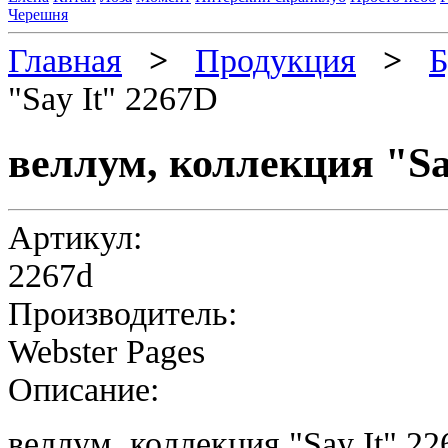
Черешня
Главная
>
Продукция
>
Б
"Say It" 2267D
веллум, коллекция "Sa
Артикул:
2267d
Производитель:
Webster Pages
Описание:
веллум, коллекция "
Say It
" 2