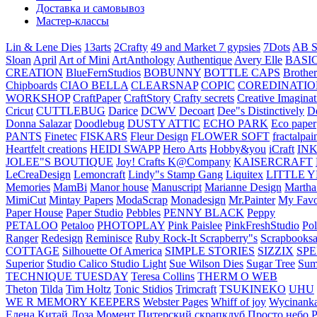
Доставка и самовывоз
Мастер-классы
Lin & Lene Dies
13arts
2Crafty
49 and Market
7 gypsies
7Dots
AB S
Sloan
April
Art of Mini
ArtAnthology
Authentique
Avery Elle
BASI
CREATION
BlueFernStudios
BOBUNNY
BOTTLE CAPS
Brother
Chipboards
CIAO BELLA
CLEARSNAP
COPIC
COREDINATIO
WORKSHOP
CraftPaper
CraftStory
Crafty secrets
Creative Imaginat
Cricut
CUTTLEBUG
Darice
DCWV
Decoart
Dee"s Distinctively
D
Donna Salazar
Doodlebug
DUSTY ATTIC
ECHO PARK
Eco paper
PANTS
Finetec
FISKARS
Fleur Design
FLOWER SOFT
fractalpai
Heartfelt creations
HEIDI SWAPP
Hero Arts
Hobby&you
iCraft
IN
JOLEE"S BOUTIQUE
Joy! Crafts
K@Company
KAISERCRAFT
LeCreaDesign
Lemoncraft
Lindy"s Stamp Gang
Liquitex
LITTLE 
Memories
MamBi
Manor house
Manuscript
Marianne Design
Martha
MimiCut
Mintay Papers
ModaScrap
Monadesign
Mr.Painter
My Favo
Paper House
Paper Studio
Pebbles
PENNY BLACK
Peppy
PETALOO
Petaloo
PHOTOPLAY
Pink Paislee
PinkFreshStudio
Pol
Ranger
Redesign
Reminisce
Ruby Rock-It
Scrapberry"s
Scrapbooksa
COTTAGE
Silhouette Of America
SIMPLE STORIES
SIZZIX
SP
Superior
Studio Calico
Studio Light
Sue Wilson Dies
Sugar Tree
Sum
TECHNIQUE TUESDAY
Teresa Collins
THERM O WEB
Theton
Tilda
Tim Holtz
Tonic Stidios
Trimcraft
TSUKINEKO
UHU
WE R MEMORY KEEPERS
Webster Pages
Whiff of joy
Wycinank
Елена
Китай
Лоза
Момент
Питерский скрапклуб
Просто небо
Р