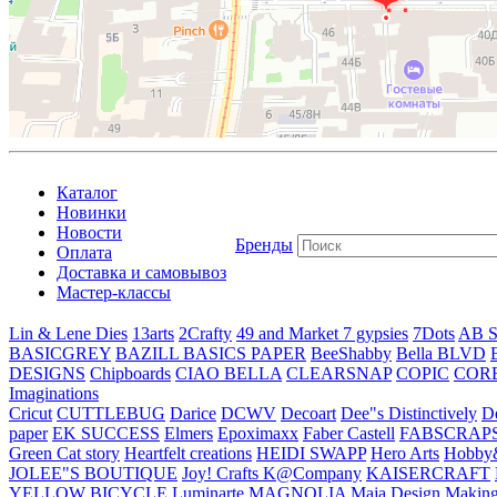
Каталог
Новинки
Новости
Бренды
Оплата
Доставка и самовывоз
Мастер-классы
Lin & Lene Dies
13arts
2Crafty
49 and Market
7 gypsies
7Dots
AB S
BASICGREY
BAZILL BASICS PAPER
BeeShabby
Bella BLVD
DESIGNS
Chipboards
CIAO BELLA
CLEARSNAP
COPIC
COR
Imaginations
Cricut
CUTTLEBUG
Darice
DCWV
Decoart
Dee"s Distinctively
D
paper
EK SUCCESS
Elmers
Epoximaxx
Faber Castell
FABSCRAP
Green Cat story
Heartfelt creations
HEIDI SWAPP
Hero Arts
Hobby
JOLEE"S BOUTIQUE
Joy! Crafts
K@Company
KAISERCRAFT
YELLOW BICYCLE
Luminarte
MAGNOLIA
Maja Design
Making