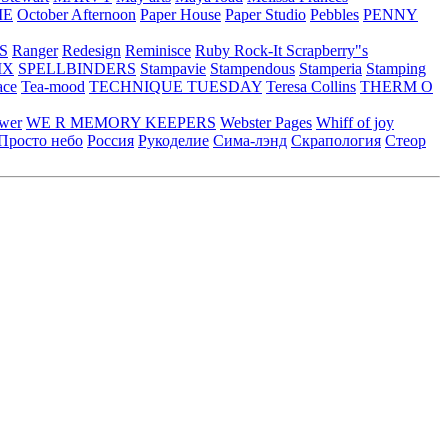
ME
October Afternoon
Paper House
Paper Studio
Pebbles
PENNY
S
Ranger
Redesign
Reminisce
Ruby Rock-It
Scrapberry"s
IX
SPELLBINDERS
Stampavie
Stampendous
Stamperia
Stamping
ace
Tea-mood
TECHNIQUE TUESDAY
Teresa Collins
THERM O
ower
WE R MEMORY KEEPERS
Webster Pages
Whiff of joy
Просто небо
Россия
Рукоделие
Сима-лэнд
Скрапология
Стеор