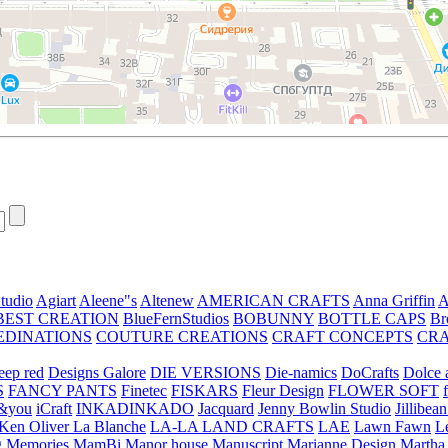
tudio
Agiart
Aleene"s
Altenew
AMERICAN CRAFTS
Anna Griffin
A
BEST CREATION
BlueFernStudios
BOBUNNY
BOTTLE CAPS
Br
EDINATIONS
COUTURE CREATIONS
CRAFT CONCEPTS
CR
eep red
Designs Galore
DIE VERSIONS
Die-namics
DoCrafts
Dolce a
S
FANCY PANTS
Finetec
FISKARS
Fleur Design
FLOWER SOFT
&you
iCraft
INKADINKADO
Jacquard
Jenny Bowlin Studio
Jillibea
Ken Oliver
La Blanche
LA-LA LAND CRAFTS
LAE
Lawn Fawn
L
 Memories
MamBi
Manor house
Manuscript
Marianne Design
Martha