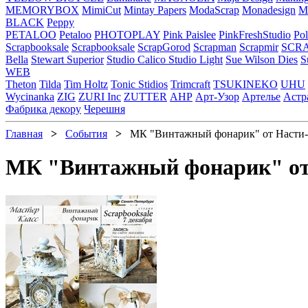
MEMORYBOX
MimiCut
Mintay Papers
ModaScrap
Monadesign
Mr
BLACK
Peppy
PETALOO
Petaloo
PHOTOPLAY
Pink Paislee
PinkFreshStudio
Pol
Scrapbooksale
Scrapbooksale
ScrapGorod
Scrapman
Scrapmir
SCR
Bella
Stewart Superior
Studio Calico
Studio Light
Sue Wilson Dies
S
WEB
Theton
Tilda
Tim Holtz
Tonic Stidios
Trimcraft
TSUKINEKO
UHU
Wycinanka
ZIG
ZURI Inc
ZUTTER
АНР
Арт-Узор
Артелье
Астр
Фабрика декору
Черешня
Главная
>
События
>
МК "Винтажный фонарик" от Насти-
МК "Винтажный фонарик" от