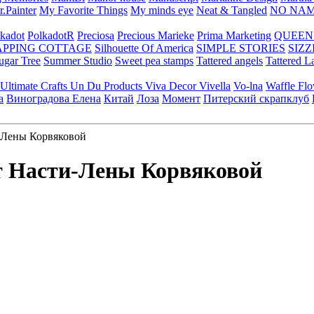
.Painter
My Favorite Things
My minds eye
Neat & Tangled
NO NA
kadot
PolkadotR
Preciosa
Precious Marieke
Prima Marketing
QUEEN
APPING COTTAGE
Silhouette Of America
SIMPLE STORIES
SIZZ
ugar Tree
Summer Studio
Sweet pea stamps
Tattered angels
Tattered L
Ultimate Crafts
Un Du Products
Viva Decor
Vivella
Vo-lna
Waffle Fl
а
Виноградова Елена
Китай
Лоза
Момент
Питерский скрапклуб
Лены Корвяковой
 Насти-Лены Корвяковой