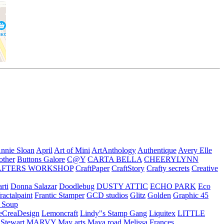
nnie Sloan
April
Art of Mini
ArtAnthology
Authentique
Avery Elle
other
Buttons Galore
C@Y
CARTA BELLA
CHEERYLYNN
AFTERS WORKSHOP
CraftPaper
CraftStory
Crafty secrets
Creative
rti
Donna Salazar
Doodlebug
DUSTY ATTIC
ECHO PARK
Eco
fractalpaint
Frantic Stamper
GCD studios
Glitz
Golden
Graphic 45
n Soup
eCreaDesign
Lemoncraft
Lindy"s Stamp Gang
Liquitex
LITTLE
 Stewart
MARVY
May arts
Maya road
Melissa Frances