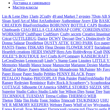
Доставка и самовывоз
Мастер-классы
Lin & Lene Dies
13arts
2Crafty
49 and Market
7 gypsies
7Dots
AB S
Sloan
April
Art of Mini
ArtAnthology
Authentique
Avery Elle
BASI
CREATION
BlueFernStudios
BOBUNNY
BOTTLE CAPS
Brother
Chipboards
CIAO BELLA
CLEARSNAP
COPIC
COREDINATIO
WORKSHOP
CraftPaper
CraftStory
Crafty secrets
Creative Imaginat
Cricut
CUTTLEBUG
Darice
DCWV
Decoart
Dee"s Distinctively
D
Donna Salazar
Doodlebug
DUSTY ATTIC
ECHO PARK
Eco paper
PANTS
Finetec
FISKARS
Fleur Design
FLOWER SOFT
fractalpai
Heartfelt creations
HEIDI SWAPP
Hero Arts
Hobby&you
iCraft
IN
JOLEE"S BOUTIQUE
Joy! Crafts
K@Company
KAISERCRAFT
LeCreaDesign
Lemoncraft
Lindy"s Stamp Gang
Liquitex
LITTLE 
Memories
MamBi
Manor house
Manuscript
Marianne Design
Martha
MimiCut
Mintay Papers
ModaScrap
Monadesign
Mr.Painter
My Favo
Paper House
Paper Studio
Pebbles
PENNY BLACK
Peppy
PETALOO
Petaloo
PHOTOPLAY
Pink Paislee
PinkFreshStudio
Pol
Ranger
Redesign
Reminisce
Ruby Rock-It
Scrapberry"s
Scrapbooksa
COTTAGE
Silhouette Of America
SIMPLE STORIES
SIZZIX
SP
Superior
Studio Calico
Studio Light
Sue Wilson Dies
Sugar Tree
Sum
TECHNIQUE TUESDAY
Teresa Collins
THERM O WEB
Theton
Tilda
Tim Holtz
Tonic Stidios
Trimcraft
TSUKINEKO
UHU
WE R MEMORY KEEPERS
Webster Pages
Whiff of joy
Wycinank
Елена
Китай
Лоза
Момент
Питерский скрапклуб
Просто небо
Р