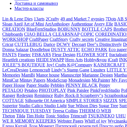
Доставка и самовывоз
Мастер-классы
Lin & Lene Dies
13arts
2Crafty
49 and Market
7 gypsies
7Dots
AB S
Sloan
April
Art of Mini
ArtAnthology
Authentique
Avery Elle
BASI
CREATION
BlueFernStudios
BOBUNNY
BOTTLE CAPS
Brother
Chipboards
CIAO BELLA
CLEARSNAP
COPIC
COREDINATIO
WORKSHOP
CraftPaper
CraftStory
Crafty secrets
Creative Imaginat
Cricut
CUTTLEBUG
Darice
DCWV
Decoart
Dee"s Distinctively
D
Donna Salazar
Doodlebug
DUSTY ATTIC
ECHO PARK
Eco paper
PANTS
Finetec
FISKARS
Fleur Design
FLOWER SOFT
fractalpai
Heartfelt creations
HEIDI SWAPP
Hero Arts
Hobby&you
iCraft
IN
JOLEE"S BOUTIQUE
Joy! Crafts
K@Company
KAISERCRAFT
LeCreaDesign
Lemoncraft
Lindy"s Stamp Gang
Liquitex
LITTLE 
Memories
MamBi
Manor house
Manuscript
Marianne Design
Martha
MimiCut
Mintay Papers
ModaScrap
Monadesign
Mr.Painter
My Favo
Paper House
Paper Studio
Pebbles
PENNY BLACK
Peppy
PETALOO
Petaloo
PHOTOPLAY
Pink Paislee
PinkFreshStudio
Pol
Ranger
Redesign
Reminisce
Ruby Rock-It
Scrapberry"s
Scrapbooksa
COTTAGE
Silhouette Of America
SIMPLE STORIES
SIZZIX
SP
Superior
Studio Calico
Studio Light
Sue Wilson Dies
Sugar Tree
Sum
TECHNIQUE TUESDAY
Teresa Collins
THERM O WEB
Theton
Tilda
Tim Holtz
Tonic Stidios
Trimcraft
TSUKINEKO
UHU
WE R MEMORY KEEPERS
Webster Pages
Whiff of joy
Wycinank
Елена
Китай
Лоза
Момент
Питерский скрапклуб
Просто небо
Р