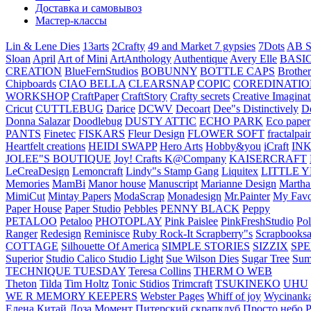
Доставка и самовывоз
Мастер-классы
Lin & Lene Dies
13arts
2Crafty
49 and Market
7 gypsies
7Dots
AB S
Sloan
April
Art of Mini
ArtAnthology
Authentique
Avery Elle
BASI
CREATION
BlueFernStudios
BOBUNNY
BOTTLE CAPS
Brother
Chipboards
CIAO BELLA
CLEARSNAP
COPIC
COREDINATIO
WORKSHOP
CraftPaper
CraftStory
Crafty secrets
Creative Imaginat
Cricut
CUTTLEBUG
Darice
DCWV
Decoart
Dee"s Distinctively
D
Donna Salazar
Doodlebug
DUSTY ATTIC
ECHO PARK
Eco paper
PANTS
Finetec
FISKARS
Fleur Design
FLOWER SOFT
fractalpai
Heartfelt creations
HEIDI SWAPP
Hero Arts
Hobby&you
iCraft
IN
JOLEE"S BOUTIQUE
Joy! Crafts
K@Company
KAISERCRAFT
LeCreaDesign
Lemoncraft
Lindy"s Stamp Gang
Liquitex
LITTLE 
Memories
MamBi
Manor house
Manuscript
Marianne Design
Martha
MimiCut
Mintay Papers
ModaScrap
Monadesign
Mr.Painter
My Favo
Paper House
Paper Studio
Pebbles
PENNY BLACK
Peppy
PETALOO
Petaloo
PHOTOPLAY
Pink Paislee
PinkFreshStudio
Pol
Ranger
Redesign
Reminisce
Ruby Rock-It
Scrapberry"s
Scrapbooksa
COTTAGE
Silhouette Of America
SIMPLE STORIES
SIZZIX
SP
Superior
Studio Calico
Studio Light
Sue Wilson Dies
Sugar Tree
Sum
TECHNIQUE TUESDAY
Teresa Collins
THERM O WEB
Theton
Tilda
Tim Holtz
Tonic Stidios
Trimcraft
TSUKINEKO
UHU
WE R MEMORY KEEPERS
Webster Pages
Whiff of joy
Wycinank
Елена
Китай
Лоза
Момент
Питерский скрапклуб
Просто небо
Р