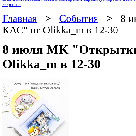
Черешня
Главная
>
События
>
8 ию
КАС" от Olikka_m в 12-30
8 июля MK "Открытки
Olikka_m в 12-30