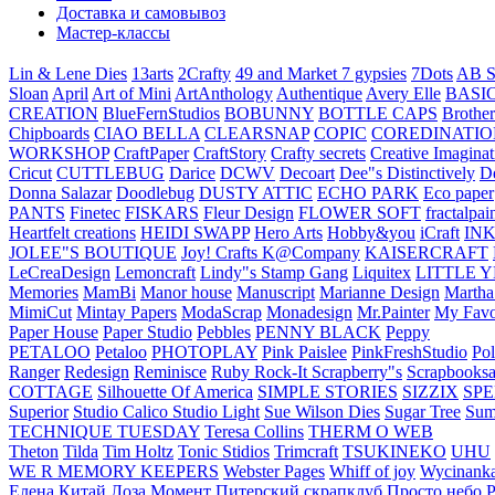
Доставка и самовывоз
Мастер-классы
Lin & Lene Dies
13arts
2Crafty
49 and Market
7 gypsies
7Dots
AB S
Sloan
April
Art of Mini
ArtAnthology
Authentique
Avery Elle
BASI
CREATION
BlueFernStudios
BOBUNNY
BOTTLE CAPS
Brother
Chipboards
CIAO BELLA
CLEARSNAP
COPIC
COREDINATIO
WORKSHOP
CraftPaper
CraftStory
Crafty secrets
Creative Imaginat
Cricut
CUTTLEBUG
Darice
DCWV
Decoart
Dee"s Distinctively
D
Donna Salazar
Doodlebug
DUSTY ATTIC
ECHO PARK
Eco paper
PANTS
Finetec
FISKARS
Fleur Design
FLOWER SOFT
fractalpai
Heartfelt creations
HEIDI SWAPP
Hero Arts
Hobby&you
iCraft
IN
JOLEE"S BOUTIQUE
Joy! Crafts
K@Company
KAISERCRAFT
LeCreaDesign
Lemoncraft
Lindy"s Stamp Gang
Liquitex
LITTLE 
Memories
MamBi
Manor house
Manuscript
Marianne Design
Martha
MimiCut
Mintay Papers
ModaScrap
Monadesign
Mr.Painter
My Favo
Paper House
Paper Studio
Pebbles
PENNY BLACK
Peppy
PETALOO
Petaloo
PHOTOPLAY
Pink Paislee
PinkFreshStudio
Pol
Ranger
Redesign
Reminisce
Ruby Rock-It
Scrapberry"s
Scrapbooksa
COTTAGE
Silhouette Of America
SIMPLE STORIES
SIZZIX
SP
Superior
Studio Calico
Studio Light
Sue Wilson Dies
Sugar Tree
Sum
TECHNIQUE TUESDAY
Teresa Collins
THERM O WEB
Theton
Tilda
Tim Holtz
Tonic Stidios
Trimcraft
TSUKINEKO
UHU
WE R MEMORY KEEPERS
Webster Pages
Whiff of joy
Wycinank
Елена
Китай
Лоза
Момент
Питерский скрапклуб
Просто небо
Р