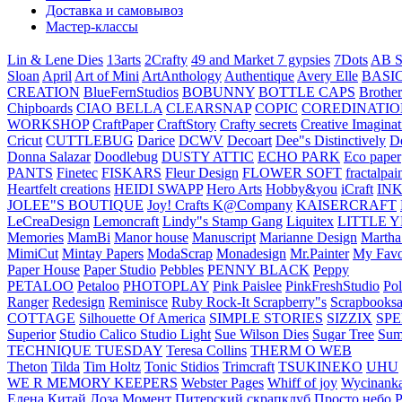
Доставка и самовывоз
Мастер-классы
Lin & Lene Dies
13arts
2Crafty
49 and Market
7 gypsies
7Dots
AB S
Sloan
April
Art of Mini
ArtAnthology
Authentique
Avery Elle
BASI
CREATION
BlueFernStudios
BOBUNNY
BOTTLE CAPS
Brother
Chipboards
CIAO BELLA
CLEARSNAP
COPIC
COREDINATIO
WORKSHOP
CraftPaper
CraftStory
Crafty secrets
Creative Imaginat
Cricut
CUTTLEBUG
Darice
DCWV
Decoart
Dee"s Distinctively
D
Donna Salazar
Doodlebug
DUSTY ATTIC
ECHO PARK
Eco paper
PANTS
Finetec
FISKARS
Fleur Design
FLOWER SOFT
fractalpai
Heartfelt creations
HEIDI SWAPP
Hero Arts
Hobby&you
iCraft
IN
JOLEE"S BOUTIQUE
Joy! Crafts
K@Company
KAISERCRAFT
LeCreaDesign
Lemoncraft
Lindy"s Stamp Gang
Liquitex
LITTLE 
Memories
MamBi
Manor house
Manuscript
Marianne Design
Martha
MimiCut
Mintay Papers
ModaScrap
Monadesign
Mr.Painter
My Favo
Paper House
Paper Studio
Pebbles
PENNY BLACK
Peppy
PETALOO
Petaloo
PHOTOPLAY
Pink Paislee
PinkFreshStudio
Pol
Ranger
Redesign
Reminisce
Ruby Rock-It
Scrapberry"s
Scrapbooksa
COTTAGE
Silhouette Of America
SIMPLE STORIES
SIZZIX
SP
Superior
Studio Calico
Studio Light
Sue Wilson Dies
Sugar Tree
Sum
TECHNIQUE TUESDAY
Teresa Collins
THERM O WEB
Theton
Tilda
Tim Holtz
Tonic Stidios
Trimcraft
TSUKINEKO
UHU
WE R MEMORY KEEPERS
Webster Pages
Whiff of joy
Wycinank
Елена
Китай
Лоза
Момент
Питерский скрапклуб
Просто небо
Р