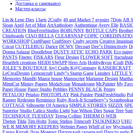
Доставка и самовывоз
Мастер-классы
Lin & Lene Dies
13arts
2Crafty
49 and Market
7 gypsies
7Dots
AB S
Sloan
April
Art of Mini
ArtAnthology
Authentique
Avery Elle
BASI
CREATION
BlueFernStudios
BOBUNNY
BOTTLE CAPS
Brother
Chipboards
CIAO BELLA
CLEARSNAP
COPIC
COREDINATIO
WORKSHOP
CraftPaper
CraftStory
Crafty secrets
Creative Imaginat
Cricut
CUTTLEBUG
Darice
DCWV
Decoart
Dee"s Distinctively
D
Donna Salazar
Doodlebug
DUSTY ATTIC
ECHO PARK
Eco paper
PANTS
Finetec
FISKARS
Fleur Design
FLOWER SOFT
fractalpai
Heartfelt creations
HEIDI SWAPP
Hero Arts
Hobby&you
iCraft
IN
JOLEE"S BOUTIQUE
Joy! Crafts
K@Company
KAISERCRAFT
LeCreaDesign
Lemoncraft
Lindy"s Stamp Gang
Liquitex
LITTLE 
Memories
MamBi
Manor house
Manuscript
Marianne Design
Martha
MimiCut
Mintay Papers
ModaScrap
Monadesign
Mr.Painter
My Favo
Paper House
Paper Studio
Pebbles
PENNY BLACK
Peppy
PETALOO
Petaloo
PHOTOPLAY
Pink Paislee
PinkFreshStudio
Pol
Ranger
Redesign
Reminisce
Ruby Rock-It
Scrapberry"s
Scrapbooksa
COTTAGE
Silhouette Of America
SIMPLE STORIES
SIZZIX
SP
Superior
Studio Calico
Studio Light
Sue Wilson Dies
Sugar Tree
Sum
TECHNIQUE TUESDAY
Teresa Collins
THERM O WEB
Theton
Tilda
Tim Holtz
Tonic Stidios
Trimcraft
TSUKINEKO
UHU
WE R MEMORY KEEPERS
Webster Pages
Whiff of joy
Wycinank
Елена
Китай
Лоза
Момент
Питерский скрапклуб
Просто небо
Р