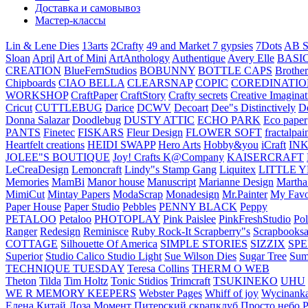
Доставка и самовывоз
Мастер-классы
Lin & Lene Dies
13arts
2Crafty
49 and Market
7 gypsies
7Dots
AB S
Sloan
April
Art of Mini
ArtAnthology
Authentique
Avery Elle
BASI
CREATION
BlueFernStudios
BOBUNNY
BOTTLE CAPS
Brother
Chipboards
CIAO BELLA
CLEARSNAP
COPIC
COREDINATIO
WORKSHOP
CraftPaper
CraftStory
Crafty secrets
Creative Imaginat
Cricut
CUTTLEBUG
Darice
DCWV
Decoart
Dee"s Distinctively
D
Donna Salazar
Doodlebug
DUSTY ATTIC
ECHO PARK
Eco paper
PANTS
Finetec
FISKARS
Fleur Design
FLOWER SOFT
fractalpai
Heartfelt creations
HEIDI SWAPP
Hero Arts
Hobby&you
iCraft
IN
JOLEE"S BOUTIQUE
Joy! Crafts
K@Company
KAISERCRAFT
LeCreaDesign
Lemoncraft
Lindy"s Stamp Gang
Liquitex
LITTLE 
Memories
MamBi
Manor house
Manuscript
Marianne Design
Martha
MimiCut
Mintay Papers
ModaScrap
Monadesign
Mr.Painter
My Favo
Paper House
Paper Studio
Pebbles
PENNY BLACK
Peppy
PETALOO
Petaloo
PHOTOPLAY
Pink Paislee
PinkFreshStudio
Pol
Ranger
Redesign
Reminisce
Ruby Rock-It
Scrapberry"s
Scrapbooksa
COTTAGE
Silhouette Of America
SIMPLE STORIES
SIZZIX
SP
Superior
Studio Calico
Studio Light
Sue Wilson Dies
Sugar Tree
Sum
TECHNIQUE TUESDAY
Teresa Collins
THERM O WEB
Theton
Tilda
Tim Holtz
Tonic Stidios
Trimcraft
TSUKINEKO
UHU
WE R MEMORY KEEPERS
Webster Pages
Whiff of joy
Wycinank
Елена
Китай
Лоза
Момент
Питерский скрапклуб
Просто небо
Р