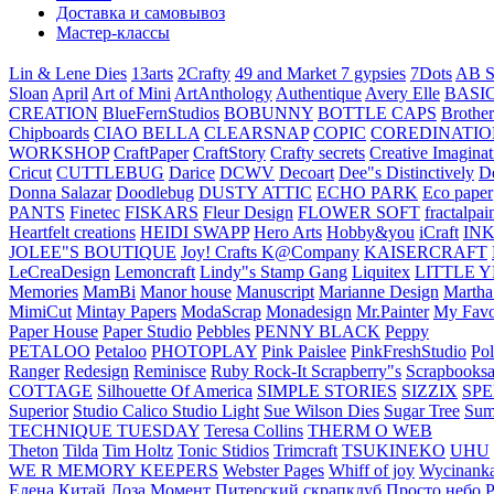
Доставка и самовывоз
Мастер-классы
Lin & Lene Dies
13arts
2Crafty
49 and Market
7 gypsies
7Dots
AB S
Sloan
April
Art of Mini
ArtAnthology
Authentique
Avery Elle
BASI
CREATION
BlueFernStudios
BOBUNNY
BOTTLE CAPS
Brother
Chipboards
CIAO BELLA
CLEARSNAP
COPIC
COREDINATIO
WORKSHOP
CraftPaper
CraftStory
Crafty secrets
Creative Imaginat
Cricut
CUTTLEBUG
Darice
DCWV
Decoart
Dee"s Distinctively
D
Donna Salazar
Doodlebug
DUSTY ATTIC
ECHO PARK
Eco paper
PANTS
Finetec
FISKARS
Fleur Design
FLOWER SOFT
fractalpai
Heartfelt creations
HEIDI SWAPP
Hero Arts
Hobby&you
iCraft
IN
JOLEE"S BOUTIQUE
Joy! Crafts
K@Company
KAISERCRAFT
LeCreaDesign
Lemoncraft
Lindy"s Stamp Gang
Liquitex
LITTLE 
Memories
MamBi
Manor house
Manuscript
Marianne Design
Martha
MimiCut
Mintay Papers
ModaScrap
Monadesign
Mr.Painter
My Favo
Paper House
Paper Studio
Pebbles
PENNY BLACK
Peppy
PETALOO
Petaloo
PHOTOPLAY
Pink Paislee
PinkFreshStudio
Pol
Ranger
Redesign
Reminisce
Ruby Rock-It
Scrapberry"s
Scrapbooksa
COTTAGE
Silhouette Of America
SIMPLE STORIES
SIZZIX
SP
Superior
Studio Calico
Studio Light
Sue Wilson Dies
Sugar Tree
Sum
TECHNIQUE TUESDAY
Teresa Collins
THERM O WEB
Theton
Tilda
Tim Holtz
Tonic Stidios
Trimcraft
TSUKINEKO
UHU
WE R MEMORY KEEPERS
Webster Pages
Whiff of joy
Wycinank
Елена
Китай
Лоза
Момент
Питерский скрапклуб
Просто небо
Р