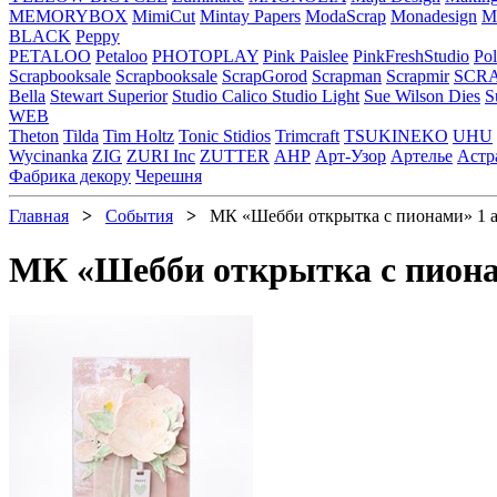
MEMORYBOX
MimiCut
Mintay Papers
ModaScrap
Monadesign
Mr
BLACK
Peppy
PETALOO
Petaloo
PHOTOPLAY
Pink Paislee
PinkFreshStudio
Pol
Scrapbooksale
Scrapbooksale
ScrapGorod
Scrapman
Scrapmir
SCR
Bella
Stewart Superior
Studio Calico
Studio Light
Sue Wilson Dies
S
WEB
Theton
Tilda
Tim Holtz
Tonic Stidios
Trimcraft
TSUKINEKO
UHU
Wycinanka
ZIG
ZURI Inc
ZUTTER
АНР
Арт-Узор
Артелье
Астр
Фабрика декору
Черешня
Главная
>
События
>
МК «Шебби открытка с пионами» 1 ап
МК «Шебби открытка с пионам