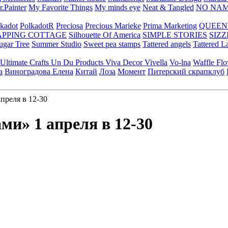
.Painter
My Favorite Things
My minds eye
Neat & Tangled
NO NA
kadot
PolkadotR
Preciosa
Precious Marieke
Prima Marketing
QUEEN
APPING COTTAGE
Silhouette Of America
SIMPLE STORIES
SIZZ
ugar Tree
Summer Studio
Sweet pea stamps
Tattered angels
Tattered L
Ultimate Crafts
Un Du Products
Viva Decor
Vivella
Vo-lna
Waffle Fl
а
Виноградова Елена
Китай
Лоза
Момент
Питерский скрапклуб
реля в 12-30
и» 1 апреля в 12-30