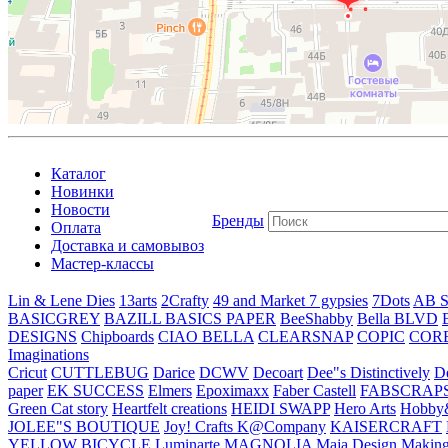
Каталог
Новинки
Новости
Бренды
Оплата
Доставка и самовывоз
Мастер-классы
Lin & Lene Dies
13arts
2Crafty
49 and Market
7 gypsies
7Dots
AB S
BASICGREY
BAZILL BASICS PAPER
BeeShabby
Bella BLVD
DESIGNS
Chipboards
CIAO BELLA
CLEARSNAP
COPIC
COR
Imaginations
Cricut
CUTTLEBUG
Darice
DCWV
Decoart
Dee"s Distinctively
D
paper
EK SUCCESS
Elmers
Epoximaxx
Faber Castell
FABSCRAP
Green Cat story
Heartfelt creations
HEIDI SWAPP
Hero Arts
Hobby
JOLEE"S BOUTIQUE
Joy! Crafts
K@Company
KAISERCRAFT
YELLOW BICYCLE
Luminarte
MAGNOLIA
Maja Design
Making