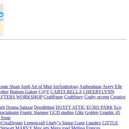
nnie Sloan
April
Art of Mini
ArtAnthology
Authentique
Avery Elle
other
Buttons Galore
C@Y
CARTA BELLA
CHEERYLYNN
AFTERS WORKSHOP
CraftPaper
CraftStory
Crafty secrets
Creative
rti
Donna Salazar
Doodlebug
DUSTY ATTIC
ECHO PARK
Eco
fractalpaint
Frantic Stamper
GCD studios
Glitz
Golden
Graphic 45
n Soup
eCreaDesign
Lemoncraft
Lindy"s Stamp Gang
Liquitex
LITTLE
 Stewart
MARVY
May arts
Maya road
Melissa Frances