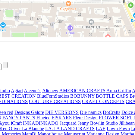
tudio
Agiart
Aleene"s
Altenew
AMERICAN CRAFTS
Anna Griffin
A
BEST CREATION
BlueFernStudios
BOBUNNY
BOTTLE CAPS
Br
EDINATIONS
COUTURE CREATIONS
CRAFT CONCEPTS
CR
eep red
Designs Galore
DIE VERSIONS
Die-namics
DoCrafts
Dolce a
S
FANCY PANTS
Finetec
FISKARS
Fleur Design
FLOWER SOFT
&you
iCraft
INKADINKADO
Jacquard
Jenny Bowlin Studio
Jillibea
Ken Oliver
La Blanche
LA-LA LAND CRAFTS
LAE
Lawn Fawn
L
 Memories
MamBi
Manor house
Manuscript
Marianne Design
Martha