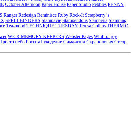
ME
October Afternoon
Paper House
Paper Studio
Pebbles
PENNY
S
Ranger
Redesign
Reminisce
Ruby Rock-It
Scrapberry"s
IX
SPELLBINDERS
Stampavie
Stampendous
Stamperia
Stamping
ace
Tea-mood
TECHNIQUE TUESDAY
Teresa Collins
THERM O
ower
WE R MEMORY KEEPERS
Webster Pages
Whiff of joy
Просто небо
Россия
Рукоделие
Сима-лэнд
Скрапология
Стеор