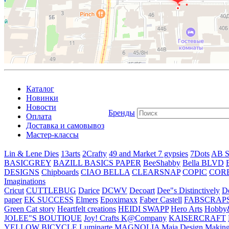
Каталог
Новинки
Новости
Бренды
Оплата
Доставка и самовывоз
Мастер-классы
Lin & Lene Dies
13arts
2Crafty
49 and Market
7 gypsies
7Dots
AB S
BASICGREY
BAZILL BASICS PAPER
BeeShabby
Bella BLVD
DESIGNS
Chipboards
CIAO BELLA
CLEARSNAP
COPIC
COR
Imaginations
Cricut
CUTTLEBUG
Darice
DCWV
Decoart
Dee"s Distinctively
D
paper
EK SUCCESS
Elmers
Epoximaxx
Faber Castell
FABSCRAP
Green Cat story
Heartfelt creations
HEIDI SWAPP
Hero Arts
Hobby
JOLEE"S BOUTIQUE
Joy! Crafts
K@Company
KAISERCRAFT
YELLOW BICYCLE
Luminarte
MAGNOLIA
Maja Design
Making