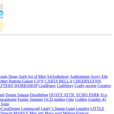
nnie Sloan
April
Art of Mini
ArtAnthology
Authentique
Avery Elle
other
Buttons Galore
C@Y
CARTA BELLA
CHEERYLYNN
AFTERS WORKSHOP
CraftPaper
CraftStory
Crafty secrets
Creative
rti
Donna Salazar
Doodlebug
DUSTY ATTIC
ECHO PARK
Eco
fractalpaint
Frantic Stamper
GCD studios
Glitz
Golden
Graphic 45
n Soup
eCreaDesign
Lemoncraft
Lindy"s Stamp Gang
Liquitex
LITTLE
 Stewart
MARVY
May arts
Maya road
Melissa Frances