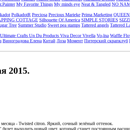
.Painter
My Favorite Things
My minds eye
Neat & Tangled
NO NA
kadot
PolkadotR
Preciosa
Precious Marieke
Prima Marketing
QUEEN
APPING COTTAGE
Silhouette Of America
SIMPLE STORIES
SIZZ
ugar Tree
Summer Studio
Sweet pea stamps
Tattered angels
Tattered L
Ultimate Crafts
Un Du Products
Viva Decor
Vivella
Vo-lna
Waffle Fl
а
Виноградова Елена
Китай
Лоза
Момент
Питерский скрапклуб
я 2015.
месяца - Twisted citron. Яркий, сочный зелёный оттенок.
 будет выходить новый цвет, который станет постоянным расшир