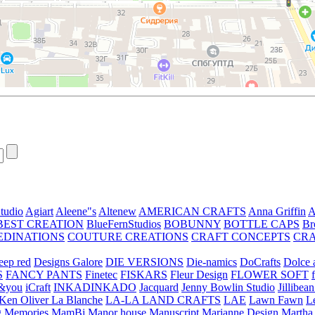
tudio
Agiart
Aleene"s
Altenew
AMERICAN CRAFTS
Anna Griffin
A
BEST CREATION
BlueFernStudios
BOBUNNY
BOTTLE CAPS
Br
EDINATIONS
COUTURE CREATIONS
CRAFT CONCEPTS
CR
eep red
Designs Galore
DIE VERSIONS
Die-namics
DoCrafts
Dolce a
S
FANCY PANTS
Finetec
FISKARS
Fleur Design
FLOWER SOFT
&you
iCraft
INKADINKADO
Jacquard
Jenny Bowlin Studio
Jillibea
Ken Oliver
La Blanche
LA-LA LAND CRAFTS
LAE
Lawn Fawn
L
 Memories
MamBi
Manor house
Manuscript
Marianne Design
Martha