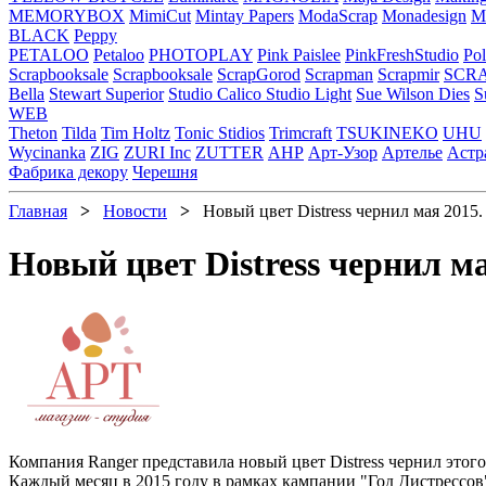
MEMORYBOX
MimiCut
Mintay Papers
ModaScrap
Monadesign
Mr
BLACK
Peppy
PETALOO
Petaloo
PHOTOPLAY
Pink Paislee
PinkFreshStudio
Pol
Scrapbooksale
Scrapbooksale
ScrapGorod
Scrapman
Scrapmir
SCR
Bella
Stewart Superior
Studio Calico
Studio Light
Sue Wilson Dies
S
WEB
Theton
Tilda
Tim Holtz
Tonic Stidios
Trimcraft
TSUKINEKO
UHU
Wycinanka
ZIG
ZURI Inc
ZUTTER
АНР
Арт-Узор
Артелье
Астр
Фабрика декору
Черешня
Главная
>
Новости
>
Новый цвет Distress чернил мая 2015.
Новый цвет Distress чернил ма
Компания Ranger представила новый цвет Distress чернил этого 
Каждый месяц в 2015 году в рамках кампании "Год Дистрессов"