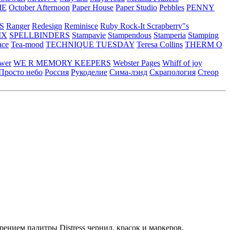
ME
October Afternoon
Paper House
Paper Studio
Pebbles
PENNY
S
Ranger
Redesign
Reminisce
Ruby Rock-It
Scrapberry"s
IX
SPELLBINDERS
Stampavie
Stampendous
Stamperia
Stamping
ace
Tea-mood
TECHNIQUE TUESDAY
Teresa Collins
THERM O
ower
WE R MEMORY KEEPERS
Webster Pages
Whiff of joy
Просто небо
Россия
Рукоделие
Сима-лэнд
Скрапология
Стеор
ением палитры Distress чернил, красок и маркеров.