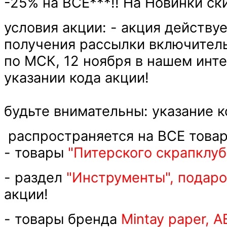
-25% на ВСЁ***!! На Новинки ск
условия акции: - акция действу
получения рассылки включитель
по МСК, 12 ноября в нашем инт
указании кода акции!
будьте внимательны: указание к
распространяется на ВСЕ товар
- товары
"Питерского скрапклу
- раздел
"Инструменты", подар
акции!
- товары бренда
Mintay paper, A